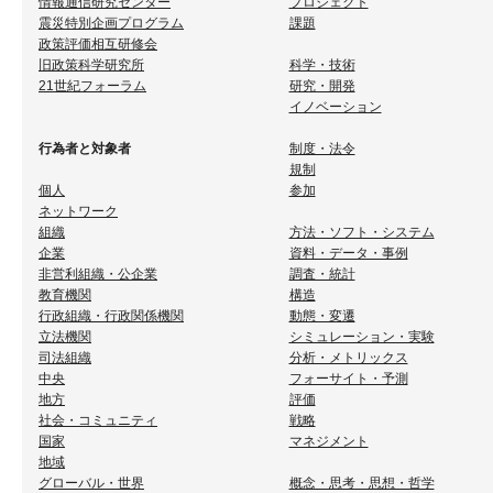
情報通信研究センター
プロジェクト
震災特別企画プログラム
課題
政策評価相互研修会
旧政策科学研究所
科学・技術
21世紀フォーラム
研究・開発
イノベーション
行為者と対象者
制度・法令
規制
個人
参加
ネットワーク
組織
方法・ソフト・システム
企業
資料・データ・事例
非営利組織・公企業
調査・統計
教育機関
構造
行政組織・行政関係機関
動態・変遷
立法機関
シミュレーション・実験
司法組織
分析・メトリックス
中央
フォーサイト・予測
地方
評価
社会・コミュニティ
戦略
国家
マネジメント
地域
グローバル・世界
概念・思考・思想・哲学