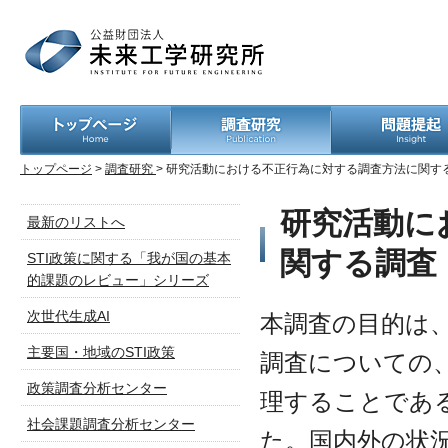
トップページ
>
調査研究
> 研究活動における不正行為に対する調査方法に関す
研究活動に
最新のリストへ
関する調査
STI政策に関する「我が国の基本
的課題のレビュー」シリーズ
次世代生成AI
本調査の目的は
主要国・地域のSTI政策
調査についての
政策調査分析センター
理することであ
社会課題調査分析センター
た。国内外の状