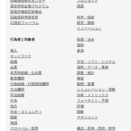
情報通信研究センター
プロジェクト
震災特別企画プログラム
課題
政策評価相互研修会
旧政策科学研究所
科学・技術
21世紀フォーラム
研究・開発
イノベーション
行為者と対象者
制度・法令
規制
個人
参加
ネットワーク
組織
方法・ソフト・システム
企業
資料・データ・事例
非営利組織・公企業
調査・統計
教育機関
構造
行政組織・行政関係機関
動態・変遷
立法機関
シミュレーション・実験
司法組織
分析・メトリックス
中央
フォーサイト・予測
地方
評価
社会・コミュニティ
戦略
国家
マネジメント
地域
グローバル・世界
概念・思考・思想・哲学