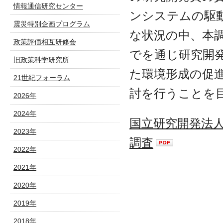
情報通信研究センター
ンシステムの駆
震災特別企画プログラム
な状況の中、本
政策評価相互研修会
でを通じ研究開
旧政策科学研究所
た環境形成の促
21世紀フォーラム
討を行うことを
2026年
2024年
国立研究開発法
2023年
調査
2022年
2021年
2020年
2019年
2018年