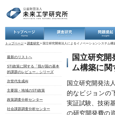
トップページ
>
調査研究
> 国立研究開発法人によるイノベーションシステム構
国立研究開
最新のリストへ
ム構築に関
STI政策に関する「我が国の基本
的課題のレビュー」シリーズ
次世代生成AI
国立研究開発法
主要国・地域のSTI政策
的なビジョンの
政策調査分析センター
実証試験、技術
社会課題調査分析センター
の研究開発費の