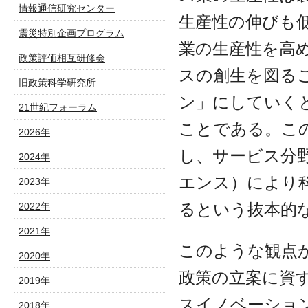
情報通信研究センター
生産性の伸びも
震災特別企画プログラム
業の生産性を高
政策評価相互研修会
スの創生を図る
旧政策科学研究所
ン」にしていく
21世紀フォーラム
ことである。こ
2026年
し、サービス分
2024年
エンス）により
2023年
るという抜本的
2022年
2021年
このような観点
2020年
政策の立案に資
2019年
スイノベーショ
2018年