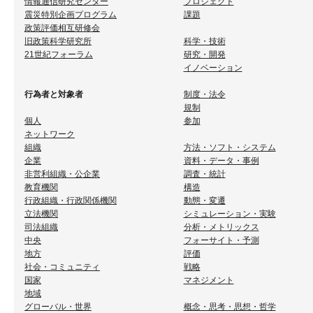
情報通信研究センター
プロジェクト
震災特別企画プログラム
課題
政策評価相互研修会
旧政策科学研究所
科学・技術
21世紀フォーラム
研究・開発
イノベーション
行為者と対象者
制度・法令
規制
個人
参加
ネットワーク
組織
方法・ソフト・システム
企業
資料・データ・事例
非営利組織・公企業
調査・統計
教育機関
構造
行政組織・行政関係機関
動態・変遷
立法機関
シミュレーション・実験
司法組織
分析・メトリックス
中央
フォーサイト・予測
地方
評価
社会・コミュニティ
戦略
国家
マネジメント
地域
グローバル・世界
概念・思考・思想・哲学