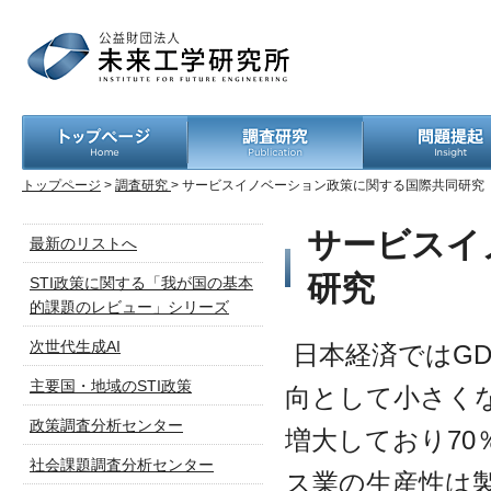
トップページ
>
調査研究
> サービスイノベーション政策に関する国際共同研究
サービスイ
最新のリストへ
研究
STI政策に関する「我が国の基本
的課題のレビュー」シリーズ
次世代生成AI
日本経済ではG
主要国・地域のSTI政策
向として小さく
政策調査分析センター
増大しており7
社会課題調査分析センター
ス業の生産性は