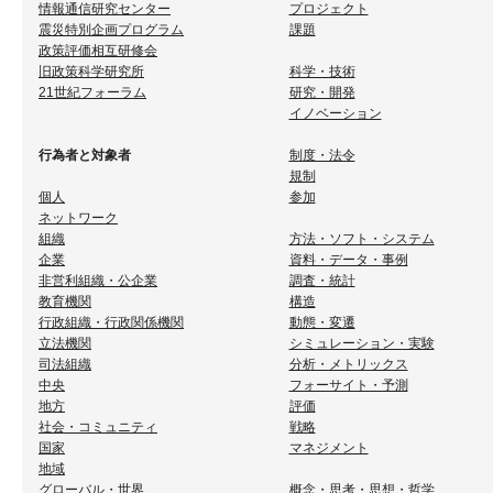
情報通信研究センター
プロジェクト
震災特別企画プログラム
課題
政策評価相互研修会
旧政策科学研究所
科学・技術
21世紀フォーラム
研究・開発
イノベーション
行為者と対象者
制度・法令
規制
個人
参加
ネットワーク
組織
方法・ソフト・システム
企業
資料・データ・事例
非営利組織・公企業
調査・統計
教育機関
構造
行政組織・行政関係機関
動態・変遷
立法機関
シミュレーション・実験
司法組織
分析・メトリックス
中央
フォーサイト・予測
地方
評価
社会・コミュニティ
戦略
国家
マネジメント
地域
グローバル・世界
概念・思考・思想・哲学