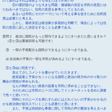
のであればそれは現状よりも増えたほうが良いが
②の選択肢のような大きな問題・価値観の決定を市民の意思にゆ
だねるべきではない。住民の意思を参考としてとるため、
あるいは市民にそのテーマについて考える事を促すために住民投
票は必要だと考える。
しかし、最終決定は政治家が多面的な判断で、場合によっては住
民の意思に反した決定をすることも必要である。
質問２ 政治に国民がもっと関与できるようにすべきだと思いますか？
（②と③は重複回答も可能です）
③ 一部の予算配分も国民ができるようにすべきである。
a) 自治体の予算の一部を市民が決めるようにすべきである。
②と③a)に同意です。
加えて少しコメントを書かせていただきます。
政策提案と予算がセットになる国民と政治の双方向のやり取りの
機会の増加が求められる。
なんの制約もない政策の提案を市民に求めることはできない。
そのためには市民のニーズに関してインターネットを含めた調査
で色々と拾いつつ、
同時にそのニーズを満たすためにはどれぐらいの予算がかかるの
かを政治側が提示入ていくことも必要だと思います。
また、予算は持続的な事業に関して市民の声の繁栄を考えるべき