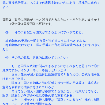
等の直接執行等は、あくまで代表民主制の枠内にあり、積極的に進めて
よい。
質問２ 政治に国民がもっと関与できるようにすべきだと思いますか？
（②と③は重複回答も可能です）
③ 一部の予算配分も国民ができるようにすべきである。
a) 自治体の予算の一部を市民が決めるようにすべきである。
b) 自治体だけでなく、国の予算の一部も国民が決めるようにすべきで
ある。
④ その他の意見（具体的に書いてください）
もっと国民が政治に関与できるようになるべきだと思うので②に
賛成ですが、インターネットを使うというより、
国民／住民が国／自治体に政策提言できるための、公式な場を設
けるべきである。
現在は、国／自治体と強い関係を持つ一部の団体等は、非公式に
意見を表明する機会に恵まれているが、
そうでない個人・団体が参加できる場がない。行政だけでなく、
政党・議員との学習会や意見交換の場も重要である。
また、主権者として最も重要な「選挙」への参加が、極めて制限
されていることは重大な問題である。