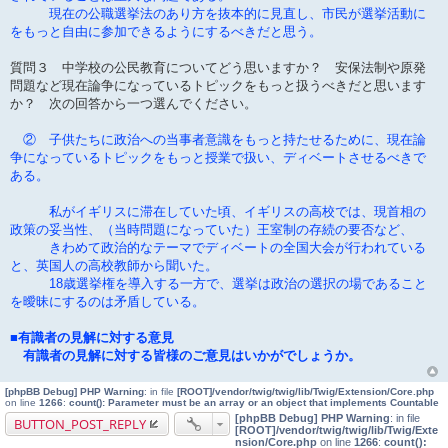
現在の公職選挙法のあり方を抜本的に見直し、市民が選挙活動に
をもっと自由に参加できるようにするべきだと思う。
質問３ 中学校の公民教育についてどう思いますか？ 安保法制や原発
問題など現在論争になっているトピックをもっと扱うべきだと思います
か？ 次の回答から一つ選んでください。
② 子供たちに政治への当事者意識をもっと持たせるために、現在論
争になっているトピックをもっと授業で扱い、ディベートさせるべきで
ある。
私がイギリスに滞在していた頃、イギリスの高校では、現首相の
政策の妥当性、（当時問題になっていた）王室制の存続の要否など、
きわめて政治的なテーマでディベートの全国大会が行われている
と、英国人の高校教師から聞いた。
18歳選挙権を導入する一方で、選挙は政治の選択の場であること
を曖昧にするのは矛盾している。
■有識者の見解に対する意見
有識者の見解に対する皆様のご意見はいかがでしょうか。
[phpBB Debug] PHP Warning
: in file
[ROOT]/vendor/twig/twig/lib/Twig/Extension/Core.php
on line
1266
:
count(): Parameter must be an array or an object that implements Countable
[phpBB Debug] PHP Warning
: in file
BUTTON_POST_REPLY
[ROOT]/vendor/twig/twig/lib/Twig/Exte
nsion/Core.php
on line
1266
:
count():