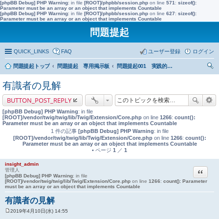
[phpBB Debug] PHP Warning
: in file
[ROOT]/phpbb/session.php
on line
571
:
sizeof():
Parameter must be an array or an object that implements Countable
[phpBB Debug] PHP Warning
: in file
[ROOT]/phpbb/session.php
on line
627
:
sizeof():
Parameter must be an array or an object that implements Countable
問題提起
QUICK_LINKS
FAQ
ユーザー登録
ログイン
問題提起トップ
問題提起 専用掲示板
問題提起001 実践的な市民教育の充実を前提とした、政策形成過程への市民参加の推進
索
有識者の見解
BUTTON_POST_REPLY
[phpBB Debug] PHP Warning
: in file
[ROOT]/vendor/twig/twig/lib/Twig/Extension/Core.php
on line
1266
:
count():
Parameter must be an array or an object that implements Countable
1 件の記事
[phpBB Debug] PHP Warning
: in file
[ROOT]/vendor/twig/twig/lib/Twig/Extension/Core.php
on line
1266
:
count():
Parameter must be an array or an object that implements Countable
• ページ
1
／
1
insight_admin
引用
管理人
[phpBB Debug] PHP Warning
: in file
[ROOT]/vendor/twig/twig/lib/Twig/Extension/Core.php
on line
1266
:
count(): Parameter
must be an array or an object that implements Countable
有識者の見解
2019年4月10日(水) 14:55
投