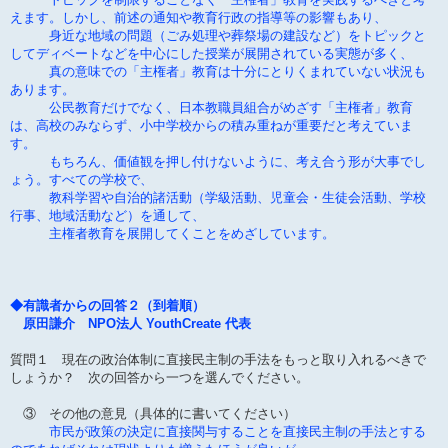
えます。しかし、前述の通知や教育行政の指導等の影響もあり、
身近な地域の問題（ごみ処理や葬祭場の建設など）をトピックと
してディベートなどを中心にした授業が展開されている実態が多く、
真の意味での「主権者」教育は十分にとりくまれていない状況も
あります。
公民教育だけでなく、日本教職員組合がめざす「主権者」教育
は、高校のみならず、小中学校からの積み重ねが重要だと考えていま
す。
もちろん、価値観を押し付けないように、考え合う形が大事でし
ょう。すべての学校で、
教科学習や自治的諸活動（学級活動、児童会・生徒会活動、学校
行事、地域活動など）を通して、
主権者教育を展開してくことをめざしています。
◆有識者からの回答２（到着順）
原田謙介 NPO法人 YouthCreate 代表
質問１ 現在の政治体制に直接民主制の手法をもっと取り入れるべきで
しょうか？ 次の回答から一つを選んでください。
③ その他の意見（具体的に書いてください）
市民が政策の決定に直接関与することを直接民主制の手法とする