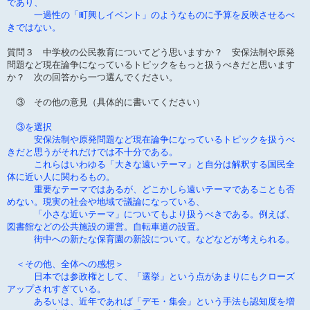
であり、
一過性の「町興しイベント」のようなものに予算を反映させるべ
きではない。
質問３ 中学校の公民教育についてどう思いますか？ 安保法制や原発
問題など現在論争になっているトピックをもっと扱うべきだと思います
か？ 次の回答から一つ選んでください。
③ その他の意見（具体的に書いてください）
③を選択
安保法制や原発問題など現在論争になっているトピックを扱うべ
きだと思うがそれだけでは不十分である。
これらはいわゆる「大きな遠いテーマ」と自分は解釈する国民全
体に近い人に関わるもの。
重要なテーマではあるが、どこかしら遠いテーマであることも否
めない。現実の社会や地域で議論になっている、
「小さな近いテーマ」についてもより扱うべきである。例えば、
図書館などの公共施設の運営。自転車道の設置。
街中への新たな保育園の新設について。などなどが考えられる。
＜その他、全体への感想＞
日本では参政権として、「選挙」という点があまりにもクローズ
アップされすぎている。
あるいは、近年であれば「デモ・集会」という手法も認知度を増