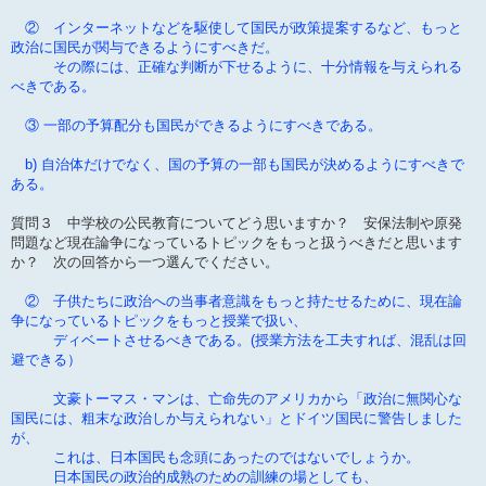
② インターネットなどを駆使して国民が政策提案するなど、もっと
政治に国民が関与できるようにすべきだ。
その際には、正確な判断が下せるように、十分情報を与えられる
べきである。
③ 一部の予算配分も国民ができるようにすべきである。
b) 自治体だけでなく、国の予算の一部も国民が決めるようにすべきで
ある。
質問３ 中学校の公民教育についてどう思いますか？ 安保法制や原発
問題など現在論争になっているトピックをもっと扱うべきだと思います
か？ 次の回答から一つ選んでください。
② 子供たちに政治への当事者意識をもっと持たせるために、現在論
争になっているトピックをもっと授業で扱い、
ディベートさせるべきである。(授業方法を工夫すれば、混乱は回
避できる）
文豪トーマス・マンは、亡命先のアメリカから「政治に無関心な
国民には、粗末な政治しか与えられない」とドイツ国民に警告しました
が、
これは、日本国民も念頭にあったのではないでしょうか。
日本国民の政治的成熟のための訓練の場としても、