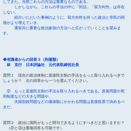
してきた。当然これらの方法は重要なものである。
しかしながら、これらの手法の中に「対話」「双方向性」は存在
しない。
紹介いただいた事例のように、双方向性を持った政治と市民の関
係がより増えていき、
選挙共に重要な政治参加の方法へと広がっていくことを望みま
す。
◆有識者からの回答３（到着順）
林 克行 日本評論社 元代表取締役社長
質問１ 現在の政治体制に直接民主制の手法をもっと取り入れるべきで
しょうか？ 次の回答から一つを選んでください。
② もっと直接民主制の手法を取り入れるべきである。原発問題や死
刑制度などの大きな問題や、
夫婦別姓問題などの価値観にかかわる問題は直接投票で決めるべ
きだ。
質問２ 政治に国民がもっと関与できるようにすべきだと思いますか？
（②と③は重複回答も可能です）