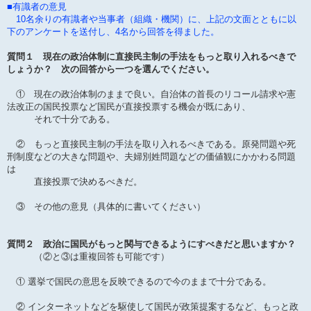
稿
■有識者の意見
記
10名余りの有識者や当事者（組織・機関）に、上記の文面とともに以
事
下のアンケートを送付し、4名から回答を得ました。
質問１ 現在の政治体制に直接民主制の手法をもっと取り入れるべきで
しょうか？ 次の回答から一つを選んでください。
① 現在の政治体制のままで良い。自治体の首長のリコール請求や憲
法改正の国民投票など国民が直接投票する機会が既にあり、
それで十分である。
② もっと直接民主制の手法を取り入れるべきである。原発問題や死
刑制度などの大きな問題や、夫婦別姓問題などの価値観にかかわる問題
は
直接投票で決めるべきだ。
③ その他の意見（具体的に書いてください）
質問２ 政治に国民がもっと関与できるようにすべきだと思いますか？
（②と③は重複回答も可能です）
① 選挙で国民の意思を反映できるので今のままで十分である。
② インターネットなどを駆使して国民が政策提案するなど、もっと政