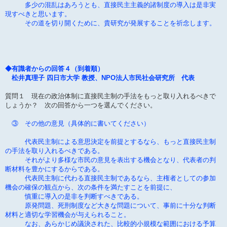
多少の混乱はあろうとも、直接民主主義的諸制度の導入は是非実
現すべきと思います。
その道を切り開くために、貴研究が発展することを祈念します。
◆有識者からの回答４（到着順）
松井真理子 四日市大学 教授、NPO法人市民社会研究所 代表
質問１ 現在の政治体制に直接民主制の手法をもっと取り入れるべきで
しょうか？ 次の回答から一つを選んでください。
③ その他の意見（具体的に書いてください）
代表民主制による意思決定を前提とするなら、もっと直接民主制
の手法を取り入れるべきである。
それがより多様な市民の意見を表出する機会となり、代表者の判
断材料を豊かにするからである。
代表民主制に代わる直接民主制であるなら、主権者としての参加
機会の確保の観点から、次の条件を満たすことを前提に、
慎重に導入の是非を判断すべきである。
原発問題、死刑制度など大きな問題について、事前に十分な判断
材料と適切な学習機会が与えられること。
なお、あらかじめ議決された、比較的小規模な範囲における予算