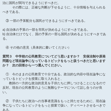
治に国民が関与できるようにすべきだ。
その際には、正確な判断が下せるように、十分情報を与えられる
べきである。
③ 一部の予算配分も国民ができるようにすべきである。
a) 自治体の予算の一部を市民が決めるようにすべきである。
b) 自治体だけでなく、国の予算の一部も国民が決めるようにすべきであ
る。
④ その他の意見（具体的に書いてください）
質問３ 中学校の公民教育についてどう思いますか？ 安保法制や原発
問題など現在論争になっているトピックをもっと扱うべきだと思います
か？ 次の回答から一つ選んでください。
① 今のままの公民教育で十分である。政治的な内容や現在論争にな
っているトピックを授業に取り入れると、
教師の一方的な政治的意見を子供たちに押しつけることになるので
反対。現在の公民教育のように無難なテーマについて話し合うのが良
い。
② 子供たちに政治への当事者意識をもっと持たせるために、現在論
争になっているトピックをもっと授業で扱い、ディベートさせるべきで
ある。