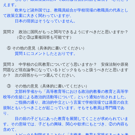
えます。
欧米など諸外国では、教職員組合が学校現場の教職員の代表とし
て政策立案に大きく関わっていますが、
日本の現状はそうなっていません。
質問２ 政治に国民がもっと関与できるようにすべきだと思いますか？
（②と③は重複回答も可能です）
⑤ その他の意見（具体的に書いてください）
質問１にコメントしたとおりです。
質問３ 中学校の公民教育についてどう思いますか？ 安保法制や原発
問題など現在論争になっているトピックをもっと扱うべきだと思います
か？ 次の回答から一つ選んでください。
③ その他の意見（具体的に書いてください）
文部科学省から「高等教育等における政治的教養の教育と高等学
校等の生徒による政治的活動等について」という通知が出されました。
ご指摘の通り、政治的中立という言葉で学校現場では過度の自主
規制ともいうべきことが起こっています。そもそも教員は専門職であ
り、
目の前の子どもにあった教育を展開してくことが求められていま
す。その意味では、子どもの興味、関心や欲求にもとづき、②の内容も
含めて、
トピックを制限することなく「主権者」教育を実践するべきと考