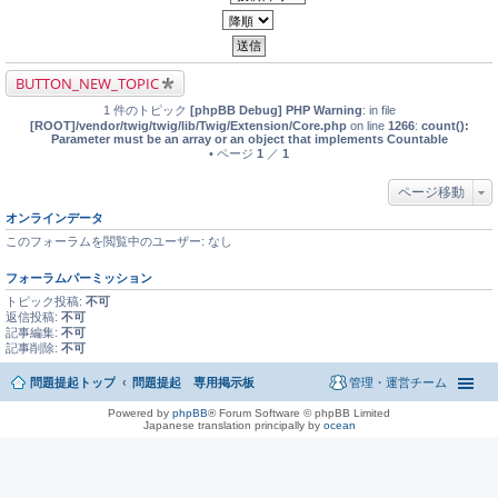
BUTTON_NEW_TOPIC
1 件のトピック
[phpBB Debug] PHP Warning
: in file
[ROOT]/vendor/twig/twig/lib/Twig/Extension/Core.php
on line
1266
:
count():
Parameter must be an array or an object that implements Countable
• ページ
1
／
1
ページ移動
オンラインデータ
このフォーラムを閲覧中のユーザー: なし
フォーラムパーミッション
トピック投稿:
不可
返信投稿:
不可
記事編集:
不可
記事削除:
不可
問題提起トップ
問題提起 専用掲示板
管理・運営チーム
Powered by
phpBB
® Forum Software © phpBB Limited
Japanese translation principally by
ocean