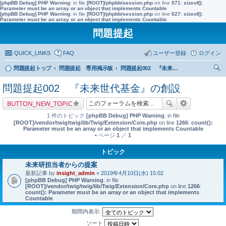
[phpBB Debug] PHP Warning
: in file
[ROOT]/phpbb/session.php
on line
571
:
sizeof():
Parameter must be an array or an object that implements Countable
[phpBB Debug] PHP Warning
: in file
[ROOT]/phpbb/session.php
on line
627
:
sizeof():
Parameter must be an array or an object that implements Countable
問題提起
QUICK_LINKS
FAQ
ユーザー登録
ログイン
問題提起トップ
問題提起 専用掲示板
問題提起002 『未来世代基金』の創設
索
問題提起002 『未来世代基金』の創設
BUTTON_NEW_TOPIC
1 件のトピック
[phpBB Debug] PHP Warning
: in file
[ROOT]/vendor/twig/twig/lib/Twig/Extension/Core.php
on line
1266
:
count():
Parameter must be an array or an object that implements Countable
• ページ
1
／
1
トピック
未来研担当者からの提案
最新記事 by
insight_admin
«
2019年4月10日(水) 15:02
[phpBB Debug] PHP Warning
: in file
[ROOT]/vendor/twig/twig/lib/Twig/Extension/Core.php
on line
1266
:
count(): Parameter must be an array or an object that implements
Countable
期間内表示:
ソート