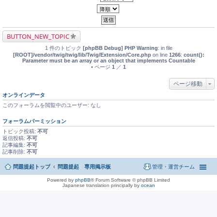
BUTTON_NEW_TOPIC
1 件のトピック
[phpBB Debug] PHP Warning
: in file
[ROOT]/vendor/twig/twig/lib/Twig/Extension/Core.php
on line
1266
:
count():
Parameter must be an array or an object that implements Countable
• ページ
1
／
1
ページ移動
オンラインデータ
このフォーラムを閲覧中のユーザー: なし
フォーラムパーミッション
トピック投稿:
不可
返信投稿:
不可
記事編集:
不可
記事削除:
不可
問題提起トップ
問題提起 専用掲示板
管理・運営チーム
Powered by
phpBB
® Forum Software © phpBB Limited
Japanese translation principally by
ocean