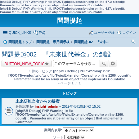
[phpBB Debug] PHP Warning
: in file
[ROOT]/phpbb/session.php
on line
571
:
sizeof():
Parameter must be an array or an object that implements Countable
[phpBB Debug] PHP Warning
: in file
[ROOT]/phpbb/session.php
on line
627
:
sizeof():
Parameter must be an array or an object that implements Countable
問題提起
QUICK_LINKS
FAQ
ユーザー登録
ログイン
問題提起トップ
問題提起 専用掲示板
問題提起002 『未来世代基金』の創設
索
問題提起002 『未来世代基金』の創設
BUTTON_NEW_TOPIC
1 件のトピック
[phpBB Debug] PHP Warning
: in file
[ROOT]/vendor/twig/twig/lib/Twig/Extension/Core.php
on line
1266
:
count():
Parameter must be an array or an object that implements Countable
• ページ
1
／
1
トピック
未来研担当者からの提案
最新記事 by
insight_admin
«
2019年4月10日(水) 15:02
[phpBB Debug] PHP Warning
: in file
[ROOT]/vendor/twig/twig/lib/Twig/Extension/Core.php
on line
1266
:
count(): Parameter must be an array or an object that implements
Countable
期間内表示:
ソート