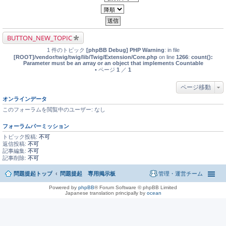
BUTTON_NEW_TOPIC
1 件のトピック
[phpBB Debug] PHP Warning
: in file
[ROOT]/vendor/twig/twig/lib/Twig/Extension/Core.php
on line
1266
:
count():
Parameter must be an array or an object that implements Countable
• ページ
1
／
1
ページ移動
オンラインデータ
このフォーラムを閲覧中のユーザー: なし
フォーラムパーミッション
トピック投稿:
不可
返信投稿:
不可
記事編集:
不可
記事削除:
不可
問題提起トップ
問題提起 専用掲示板
管理・運営チーム
Powered by
phpBB
® Forum Software © phpBB Limited
Japanese translation principally by
ocean