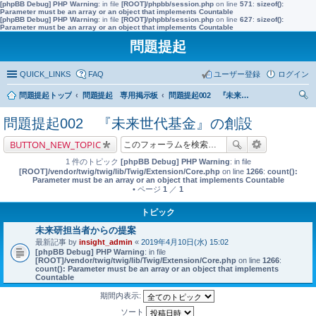
[phpBB Debug] PHP Warning
: in file
[ROOT]/phpbb/session.php
on line
571
:
sizeof():
Parameter must be an array or an object that implements Countable
[phpBB Debug] PHP Warning
: in file
[ROOT]/phpbb/session.php
on line
627
:
sizeof():
Parameter must be an array or an object that implements Countable
問題提起
QUICK_LINKS
FAQ
ユーザー登録
ログイン
問題提起トップ
問題提起 専用掲示板
問題提起002 『未来世代基金』の創設
索
問題提起002 『未来世代基金』の創設
BUTTON_NEW_TOPIC
1 件のトピック
[phpBB Debug] PHP Warning
: in file
[ROOT]/vendor/twig/twig/lib/Twig/Extension/Core.php
on line
1266
:
count():
Parameter must be an array or an object that implements Countable
• ページ
1
／
1
トピック
未来研担当者からの提案
最新記事 by
insight_admin
«
2019年4月10日(水) 15:02
[phpBB Debug] PHP Warning
: in file
[ROOT]/vendor/twig/twig/lib/Twig/Extension/Core.php
on line
1266
:
count(): Parameter must be an array or an object that implements
Countable
期間内表示:
ソート