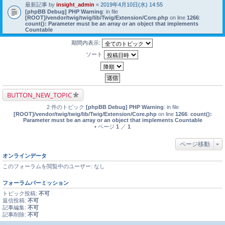
最新記事 by
insight_admin
«
2019年4月10日(水) 14:55
[phpBB Debug] PHP Warning
: in file
[ROOT]/vendor/twig/twig/lib/Twig/Extension/Core.php
on line
1266
:
count(): Parameter must be an array or an object that implements
Countable
期間内表示:
ソート
BUTTON_NEW_TOPIC
2 件のトピック
[phpBB Debug] PHP Warning
: in file
[ROOT]/vendor/twig/twig/lib/Twig/Extension/Core.php
on line
1266
:
count():
Parameter must be an array or an object that implements Countable
• ページ
1
／
1
ページ移動
オンラインデータ
このフォーラムを閲覧中のユーザー: なし
フォーラムパーミッション
トピック投稿:
不可
返信投稿:
不可
記事編集:
不可
記事削除:
不可