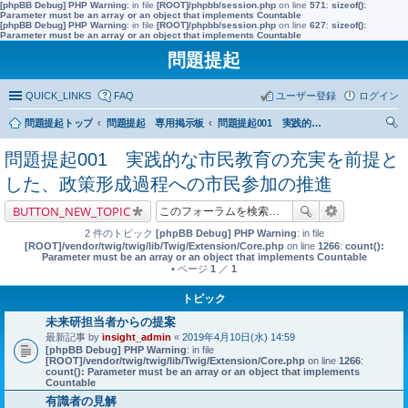
[phpBB Debug] PHP Warning
: in file
[ROOT]/phpbb/session.php
on line
571
:
sizeof():
Parameter must be an array or an object that implements Countable
[phpBB Debug] PHP Warning
: in file
[ROOT]/phpbb/session.php
on line
627
:
sizeof():
Parameter must be an array or an object that implements Countable
問題提起
QUICK_LINKS
FAQ
ユーザー登録
ログイン
問題提起トップ
問題提起 専用掲示板
問題提起001 実践的な市民教育の充実を前提とした、政策形成過程への市民参加の推進
索
問題提起001 実践的な市民教育の充実を前提と
した、政策形成過程への市民参加の推進
BUTTON_NEW_TOPIC
2 件のトピック
[phpBB Debug] PHP Warning
: in file
[ROOT]/vendor/twig/twig/lib/Twig/Extension/Core.php
on line
1266
:
count():
Parameter must be an array or an object that implements Countable
• ページ
1
／
1
トピック
未来研担当者からの提案
最新記事 by
insight_admin
«
2019年4月10日(水) 14:59
[phpBB Debug] PHP Warning
: in file
[ROOT]/vendor/twig/twig/lib/Twig/Extension/Core.php
on line
1266
:
count(): Parameter must be an array or an object that implements
Countable
有識者の見解