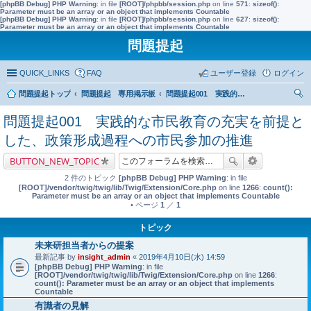
[phpBB Debug] PHP Warning
: in file
[ROOT]/phpbb/session.php
on line
571
:
sizeof():
Parameter must be an array or an object that implements Countable
[phpBB Debug] PHP Warning
: in file
[ROOT]/phpbb/session.php
on line
627
:
sizeof():
Parameter must be an array or an object that implements Countable
問題提起
QUICK_LINKS
FAQ
ユーザー登録
ログイン
問題提起トップ
問題提起 専用掲示板
問題提起001 実践的な市民教育の充実を前提とした、政策形成過程への市民参加の推進
索
問題提起001 実践的な市民教育の充実を前提と
した、政策形成過程への市民参加の推進
BUTTON_NEW_TOPIC
2 件のトピック
[phpBB Debug] PHP Warning
: in file
[ROOT]/vendor/twig/twig/lib/Twig/Extension/Core.php
on line
1266
:
count():
Parameter must be an array or an object that implements Countable
• ページ
1
／
1
トピック
未来研担当者からの提案
最新記事 by
insight_admin
«
2019年4月10日(水) 14:59
[phpBB Debug] PHP Warning
: in file
[ROOT]/vendor/twig/twig/lib/Twig/Extension/Core.php
on line
1266
:
count(): Parameter must be an array or an object that implements
Countable
有識者の見解