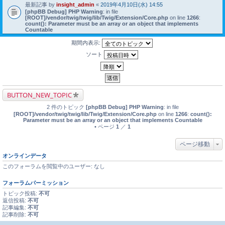
最新記事 by
insight_admin
«
2019年4月10日(水) 14:55
[phpBB Debug] PHP Warning
: in file
[ROOT]/vendor/twig/twig/lib/Twig/Extension/Core.php
on line
1266
:
count(): Parameter must be an array or an object that implements
Countable
期間内表示:
ソート
BUTTON_NEW_TOPIC
2 件のトピック
[phpBB Debug] PHP Warning
: in file
[ROOT]/vendor/twig/twig/lib/Twig/Extension/Core.php
on line
1266
:
count():
Parameter must be an array or an object that implements Countable
• ページ
1
／
1
ページ移動
オンラインデータ
このフォーラムを閲覧中のユーザー: なし
フォーラムパーミッション
トピック投稿:
不可
返信投稿:
不可
記事編集:
不可
記事削除:
不可