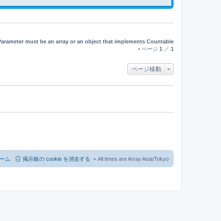
記
事
Parameter must be an array or an object that implements Countable
• ページ
1
／
1
ページ移動
ーム
掲示板の cookie を消去する
All times are Array Asia/Tokyo