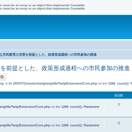
ter must be an array or an object that implements Countable
ter must be an array or an object that implements Countable
す
的な市民教育の充実を前提とした、政策形成過程への市民参加の推進
実を前提とした、政策形成過程への市民参加の推進
ng
: in file
[ROOT]/vendor/twig/twig/lib/Twig/Extension/Core.php
on line
1266
:
count(): 
返信数
0
wig/lib/Twig/Extension/Core.php
on line
1266
:
count(): Parameter
0
wig/lib/Twig/Extension/Core.php
on line
1266
:
count(): Parameter