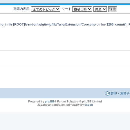
期間内表示:
ソート
ng
: in file
[ROOT]/vendor/twig/twig/lib/Twig/Extension/Core.php
on line
1266
:
count(): 
管理・運営チ
Powered by
phpBB
® Forum Software © phpBB Limited
Japanese translation principally by
ocean