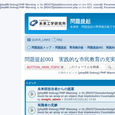
[phpBB Debug] PHP Warning
: in file
[ROOT]/phpbb/session.php
on line
571
:
sizeof(): Parame
[phpBB Debug] PHP Warning
: in file
[ROOT]/phpbb/session.php
on line
627
:
sizeof(): Parame
問題提起
未来研 問題提起の専用掲示板で
QUICK_LINKS
FAQ
問題提起トップ
問題提起 専用掲示板
問題提起001 実践
問題提起001 実践的な市民教育の充
BUTTON_NEW_TOPIC
2 件のトピック
[phpBB Debug] PHP Warni
トピック
未来研担当者からの提案
[phpBB Debug] PHP Warning
: in file
[ROOT]/vendor/twig/t
must be an array or an object that implements Countable
by
insight_admin
» 2019年4月10日(水) 14:59
有識者の見解
[phpBB Debug] PHP Warning
: in file
[ROOT]/vendor/twig/t
must be an array or an object that implements Countable