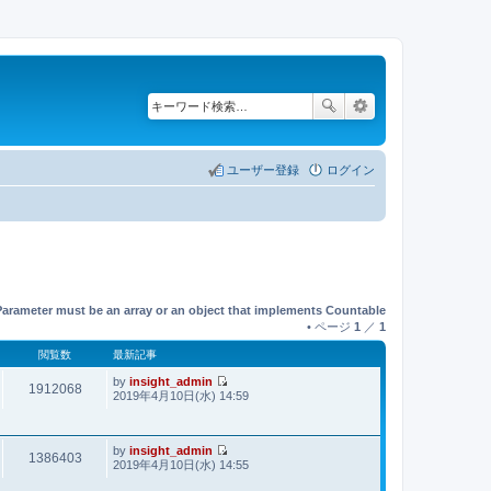
ユーザー登録
ログイン
Parameter must be an array or an object that implements Countable
• ページ
1
／
1
閲覧数
最新記事
by
insight_admin
1912068
最
2019年4月10日(水) 14:59
新
記
事
by
insight_admin
1386403
最
2019年4月10日(水) 14:55
新