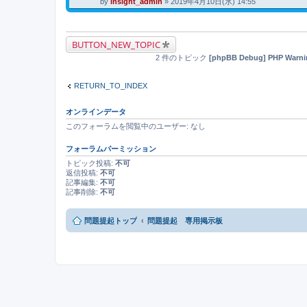
by
insight_admin
» 2019年4月10日(水) 14:55
BUTTON_NEW_TOPIC
2 件のトピック
[phpBB Debug] PHP Warni
RETURN_TO_INDEX
オンラインデータ
このフォーラムを閲覧中のユーザー: なし
フォーラムパーミッション
トピック投稿:
不可
返信投稿:
不可
記事編集:
不可
記事削除:
不可
問題提起トップ
問題提起 専用掲示板