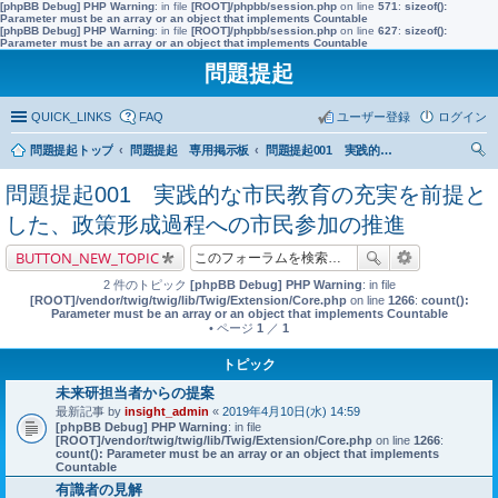
[phpBB Debug] PHP Warning
: in file
[ROOT]/phpbb/session.php
on line
571
:
sizeof():
Parameter must be an array or an object that implements Countable
[phpBB Debug] PHP Warning
: in file
[ROOT]/phpbb/session.php
on line
627
:
sizeof():
Parameter must be an array or an object that implements Countable
問題提起
QUICK_LINKS
FAQ
ユーザー登録
ログイン
問題提起トップ
問題提起 専用掲示板
問題提起001 実践的な市民教育の充実を前提とした、政策形成過程への市民参加の推進
索
問題提起001 実践的な市民教育の充実を前提と
した、政策形成過程への市民参加の推進
BUTTON_NEW_TOPIC
2 件のトピック
[phpBB Debug] PHP Warning
: in file
[ROOT]/vendor/twig/twig/lib/Twig/Extension/Core.php
on line
1266
:
count():
Parameter must be an array or an object that implements Countable
• ページ
1
／
1
トピック
未来研担当者からの提案
最新記事 by
insight_admin
«
2019年4月10日(水) 14:59
[phpBB Debug] PHP Warning
: in file
[ROOT]/vendor/twig/twig/lib/Twig/Extension/Core.php
on line
1266
:
count(): Parameter must be an array or an object that implements
Countable
有識者の見解