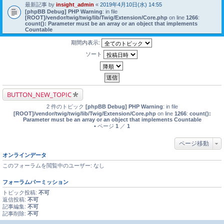
最新記事 by
insight_admin
«
2019年4月10日(水) 14:55
[phpBB Debug] PHP Warning
: in file
[ROOT]/vendor/twig/twig/lib/Twig/Extension/Core.php
on line
1266
:
count(): Parameter must be an array or an object that implements
Countable
期間内表示:
ソート
BUTTON_NEW_TOPIC
2 件のトピック
[phpBB Debug] PHP Warning
: in file
[ROOT]/vendor/twig/twig/lib/Twig/Extension/Core.php
on line
1266
:
count():
Parameter must be an array or an object that implements Countable
• ページ
1
／
1
ページ移動
オンラインデータ
このフォーラムを閲覧中のユーザー: なし
フォーラムパーミッション
トピック投稿:
不可
返信投稿:
不可
記事編集:
不可
記事削除:
不可