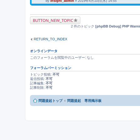
by
insight_admin
» 2019年4月10日(水) 14:55
BUTTON_NEW_TOPIC
2 件のトピック
[phpBB Debug] PHP Warni
RETURN_TO_INDEX
オンラインデータ
このフォーラムを閲覧中のユーザー: なし
フォーラムパーミッション
トピック投稿:
不可
返信投稿:
不可
記事編集:
不可
記事削除:
不可
問題提起トップ
問題提起 専用掲示板