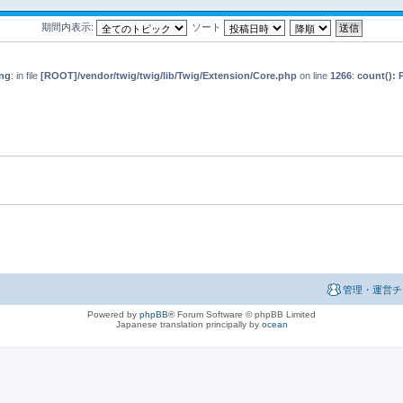
期間内表示:
ソート
ng
: in file
[ROOT]/vendor/twig/twig/lib/Twig/Extension/Core.php
on line
1266
:
count(): 
管理・運営チ
Powered by
phpBB
® Forum Software © phpBB Limited
Japanese translation principally by
ocean