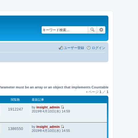
ユーザー登録
ログイン
Parameter must be an array or an object that implements Countable
• ページ
1
／
1
閲覧数
最新記事
by
insight_admin
1912247
最
2019年4月10日(水) 14:59
新
記
事
by
insight_admin
1386550
最
2019年4月10日(水) 14:55
新