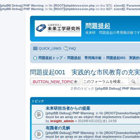
[phpBB Debug] PHP Warning
: in file
[ROOT]/phpbb/session.php
on line
571
:
sizeof(): Parame
[phpBB Debug] PHP Warning
: in file
[ROOT]/phpbb/session.php
on line
627
:
sizeof(): Parame
問題提起
未来研 問題提起の専用掲示板で
QUICK_LINKS
FAQ
問題提起トップ
問題提起 専用掲示板
問題提起001 実践
問題提起001 実践的な市民教育の充
BUTTON_NEW_TOPIC
2 件のトピック
[phpBB Debug] PHP Warni
トピック
未来研担当者からの提案
[phpBB Debug] PHP Warning
: in file
[ROOT]/vendor/twig/t
must be an array or an object that implements Countable
by
insight_admin
» 2019年4月10日(水) 14:59
有識者の見解
[phpBB Debug] PHP Warning
: in file
[ROOT]/vendor/twig/t
must be an array or an object that implements Countable