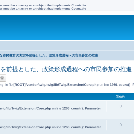
ter must be an array or an object that implements Countable
ter must be an array or an object that implements Countable
す
的な市民教育の充実を前提とした、政策形成過程への市民参加の推進
実を前提とした、政策形成過程への市民参加の推進
ng
: in file
[ROOT]/vendor/twig/twig/lib/Twig/Extension/Core.php
on line
1266
:
count(): 
返信数
0
wig/lib/Twig/Extension/Core.php
on line
1266
:
count(): Parameter
0
wig/lib/Twig/Extension/Core.php
on line
1266
:
count(): Parameter