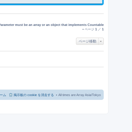
記
事
Parameter must be an array or an object that implements Countable
• ページ
1
／
1
ページ移動
ーム
掲示板の cookie を消去する
All times are Array Asia/Tokyo