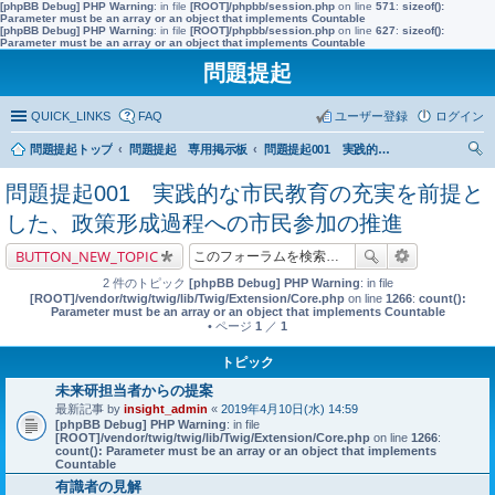
[phpBB Debug] PHP Warning
: in file
[ROOT]/phpbb/session.php
on line
571
:
sizeof():
Parameter must be an array or an object that implements Countable
[phpBB Debug] PHP Warning
: in file
[ROOT]/phpbb/session.php
on line
627
:
sizeof():
Parameter must be an array or an object that implements Countable
問題提起
QUICK_LINKS
FAQ
ユーザー登録
ログイン
問題提起トップ
問題提起 専用掲示板
問題提起001 実践的な市民教育の充実を前提とした、政策形成過程への市民参加の推進
索
問題提起001 実践的な市民教育の充実を前提と
した、政策形成過程への市民参加の推進
BUTTON_NEW_TOPIC
2 件のトピック
[phpBB Debug] PHP Warning
: in file
[ROOT]/vendor/twig/twig/lib/Twig/Extension/Core.php
on line
1266
:
count():
Parameter must be an array or an object that implements Countable
• ページ
1
／
1
トピック
未来研担当者からの提案
最新記事 by
insight_admin
«
2019年4月10日(水) 14:59
[phpBB Debug] PHP Warning
: in file
[ROOT]/vendor/twig/twig/lib/Twig/Extension/Core.php
on line
1266
:
count(): Parameter must be an array or an object that implements
Countable
有識者の見解