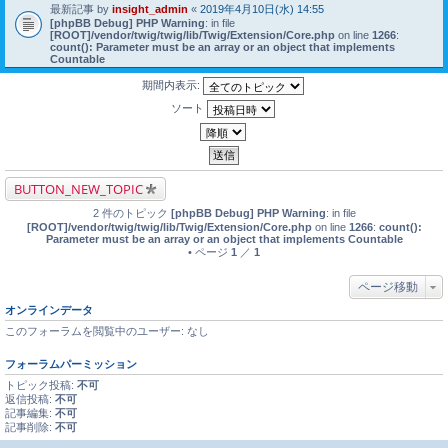
最新記事 by
insight_admin
«
2019年4月10日(水) 14:55
[phpBB Debug] PHP Warning
: in file
[ROOT]/vendor/twig/twig/lib/Twig/Extension/Core.php
on line
1266
:
count(): Parameter must be an array or an object that implements
Countable
期間内表示:
ソート
BUTTON_NEW_TOPIC
2 件のトピック
[phpBB Debug] PHP Warning
: in file
[ROOT]/vendor/twig/twig/lib/Twig/Extension/Core.php
on line
1266
:
count():
Parameter must be an array or an object that implements Countable
• ページ
1
／
1
ページ移動
オンラインデータ
このフォーラムを閲覧中のユーザー: なし
フォーラムパーミッション
トピック投稿:
不可
返信投稿:
不可
記事編集:
不可
記事削除:
不可