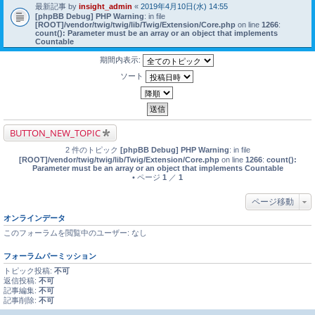
最新記事 by
insight_admin
«
2019年4月10日(水) 14:55
[phpBB Debug] PHP Warning
: in file
[ROOT]/vendor/twig/twig/lib/Twig/Extension/Core.php
on line
1266
:
count(): Parameter must be an array or an object that implements
Countable
期間内表示:
ソート
BUTTON_NEW_TOPIC
2 件のトピック
[phpBB Debug] PHP Warning
: in file
[ROOT]/vendor/twig/twig/lib/Twig/Extension/Core.php
on line
1266
:
count():
Parameter must be an array or an object that implements Countable
• ページ
1
／
1
ページ移動
オンラインデータ
このフォーラムを閲覧中のユーザー: なし
フォーラムパーミッション
トピック投稿:
不可
返信投稿:
不可
記事編集:
不可
記事削除:
不可