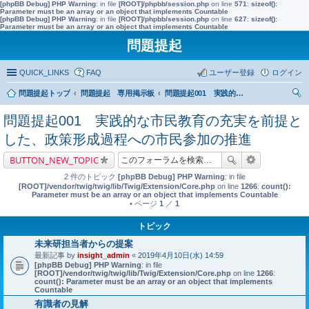
[phpBB Debug] PHP Warning
: in file
[ROOT]/phpbb/session.php
on line
571
:
sizeof():
Parameter must be an array or an object that implements Countable
[phpBB Debug] PHP Warning
: in file
[ROOT]/phpbb/session.php
on line
627
:
sizeof():
Parameter must be an array or an object that implements Countable
問題提起
QUICK_LINKS
FAQ
ユーザー登録
ログイン
問題提起トップ
問題提起 専用掲示板
問題提起001 実践的な市民教育の充実を前提とした、政策形成過程への市民参加の推進
索
問題提起001 実践的な市民教育の充実を前提と
した、政策形成過程への市民参加の推進
BUTTON_NEW_TOPIC
2 件のトピック
[phpBB Debug] PHP Warning
: in file
[ROOT]/vendor/twig/twig/lib/Twig/Extension/Core.php
on line
1266
:
count():
Parameter must be an array or an object that implements Countable
• ページ
1
／
1
トピック
未来研担当者からの提案
最新記事 by
insight_admin
«
2019年4月10日(水) 14:59
[phpBB Debug] PHP Warning
: in file
[ROOT]/vendor/twig/twig/lib/Twig/Extension/Core.php
on line
1266
:
count(): Parameter must be an array or an object that implements
Countable
有識者の見解