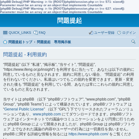
[phpBB Debug] PHP Warning
: in file
[ROOT]/phpbb/session.php
on line
571
:
sizeof():
Parameter must be an array or an object that implements Countable
[phpBB Debug] PHP Warning
: in file
[ROOT]/phpbb/session.php
on line
627
:
sizeof():
Parameter must be an array or an object that implements Countable
問題提起
QUICK_LINKS
FAQ
ユーザー登録
ログイン
問題提起トップ
問題提起 専用掲示板
索
問題提起 - 利用規約
“問題提起” (以下 “私達”, “掲示板”, “当サイト”, “問題提起”,
“https://www.ifeng.or.jp/insight”) を利用するに当たって、あなたは以下の規約に
同意しているものと見なされます。規約に同意しない場合、 “問題提起” の利用
を行わないでください。私達はいつでもこの規約を変更できます。更新・変更
された後も “問題提起” を利用している間、あなたは常にこれらの規約に同意し
ているものと見なされます。
当サイトは phpBB （以下 “phpBBソフトウェア”, “www.phpbb.com”, “phpBB
Group”, “phpBB Teams”) によって構築されています。phpBBソフトウェア は
“
General Public License
” （以下 “GPL”) 下でリリースされたフォーラムソリュ
ーションであり、
www.phpbb.com
にてダウンロードできます。phpBBソフト
ウェア はインターネットでの議論やコミュニケーションをより円滑に行うため
に phpBB Group によって開発されましたが、phpBB Group は phpBBソフトウ
ェア 上でなされた議論の内容やユーザーの行為には一切責任を負いません。
phpBB に関する詳細な情報を知るには
https://www.phpbb.com/
をご覧くださ