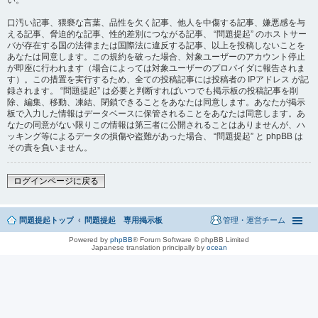
い。
口汚い記事、猥褻な言葉、品性を欠く記事、他人を中傷する記事、嫌悪感を与
える記事、脅迫的な記事、性的差別につながる記事、 “問題提起” のホストサー
バが存在する国の法律または国際法に違反する記事、以上を投稿しないことを
あなたは同意します。この規約を破った場合、対象ユーザーのアカウント停止
が即座に行われます（場合によっては対象ユーザーのプロバイダに報告されま
す）。この措置を実行するため、全ての投稿記事には投稿者の IPアドレス が記
録されます。 “問題提起” は必要と判断すればいつでも掲示板の投稿記事を削
除、編集、移動、凍結、閉鎖できることをあなたは同意します。あなたが掲示
板で入力した情報はデータベースに保管されることをあなたは同意します。あ
なたの同意がない限りこの情報は第三者に公開されることはありませんが、ハ
ッキング等によるデータの損傷や盗難があった場合、 “問題提起” と phpBB は
その責を負いません。
ログインページに戻る
問題提起トップ
問題提起 専用掲示板
管理・運営チーム
Powered by
phpBB
® Forum Software © phpBB Limited
Japanese translation principally by
ocean