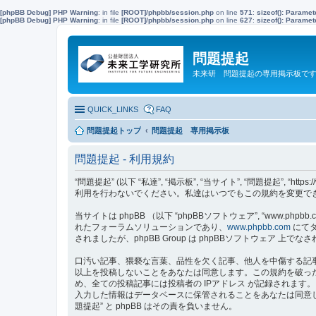
[phpBB Debug] PHP Warning
: in file
[ROOT]/phpbb/session.php
on line
571
:
sizeof(): Parame
[phpBB Debug] PHP Warning
: in file
[ROOT]/phpbb/session.php
on line
627
:
sizeof(): Parame
問題提起
未来研 問題提起の専用掲示板で
QUICK_LINKS
FAQ
問題提起トップ
問題提起 専用掲示板
問題提起 - 利用規約
“問題提起” (以下 “私達”, “掲示板”, “当サイト”, “問題提起”, 
利用を行わないでください。私達はいつでもこの規約を変更でき
当サイトは phpBB （以下 “phpBBソフトウェア”, “www.phpbb.c
れたフォーラムソリューションであり、
www.phpbb.com
にてダ
されましたが、phpBB Group は phpBBソフトウェア
口汚い記事、猥褻な言葉、品性を欠く記事、他人を中傷する記事
以上を投稿しないことをあなたは同意します。この規約を破っ
め、全ての投稿記事には投稿者の IPアドレス が記録されます
入力した情報はデータベースに保管されることをあなたは同意
題提起” と phpBB はその責を負いません。