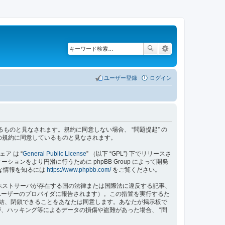
ユーザー登録
ログイン
の規約に同意しているものと見なされます。規約に同意しない場合、 “問題提起” の
の規約に同意しているものと見なされます。
ェア は “
General Public License
” （以下 “GPL”) 下でリリースさ
ョンをより円滑に行うために phpBB Group によって開発
細な情報を知るには
https://www.phpbb.com/
をご覧ください。
のホストサーバが存在する国の法律または国際法に違反する記事、
ユーザーのプロバイダに報告されます）。この措置を実行するた
、凍結、閉鎖できることをあなたは同意します。あなたが掲示板で
、ハッキング等によるデータの損傷や盗難があった場合、 “問