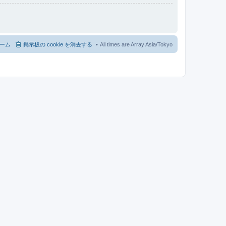
ーム
掲示板の cookie を消去する
All times are Array Asia/Tokyo