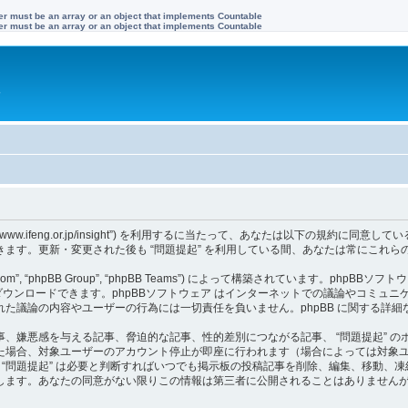
ter must be an array or an object that implements Countable
ter must be an array or an object that implements Countable
す
“https://www.ifeng.or.jp/insight”) を利用するに当たって、あなたは以下
ます。更新・変更された後も “問題提起” を利用している間、あなたは常にこれら
om”, “phpBB Group”, “phpBB Teams”) によって構築されています。phpBBソフトウ
ウンロードできます。phpBBソフトウェア はインターネットでの議論やコミュニケーシ
 上でなされた議論の内容やユーザーの行為には一切責任を負いません。phpBB に関する詳
、嫌悪感を与える記事、脅迫的な記事、性的差別につながる記事、 “問題提起” 
た場合、対象ユーザーのアカウント停止が即座に行われます（場合によっては対象
。 “問題提起” は必要と判断すればいつでも掲示板の投稿記事を削除、編集、移動
します。あなたの同意がない限りこの情報は第三者に公開されることはありませんが