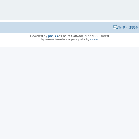
管理・運営チ
Powered by
phpBB
® Forum Software © phpBB Limited
Japanese translation principally by
ocean