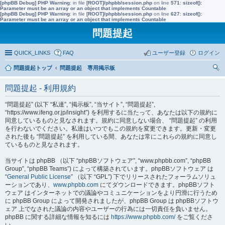
[phpBB Debug] PHP Warning
: in file
[ROOT]/phpbb/session.php
on line
571
:
sizeof():
Parameter must be an array or an object that implements Countable
[phpBB Debug] PHP Warning
: in file
[ROOT]/phpbb/session.php
on line
627
:
sizeof():
Parameter must be an array or an object that implements Countable
問題提起
QUICK_LINKS
FAQ
ユーザー登録
ログイン
問題提起トップ
問題提起 専用掲示板
索
問題提起 - 利用規約
“問題提起” (以下 “私達”, “掲示板”, “当サイト”, “問題提起”,
“https://www.ifeng.or.jp/insight”) を利用するに当たって、あなたは以下の規約に
同意しているものと見なされます。規約に同意しない場合、 “問題提起” の利用
を行わないでください。私達はいつでもこの規約を変更できます。更新・変更
された後も “問題提起” を利用している間、あなたは常にこれらの規約に同意し
ているものと見なされます。
当サイトは phpBB （以下 “phpBBソフトウェア”, “www.phpbb.com”, “phpBB
Group”, “phpBB Teams”) によって構築されています。phpBBソフトウェア は
“
General Public License
” （以下 “GPL”) 下でリリースされたフォーラムソリュ
ーションであり、
www.phpbb.com
にてダウンロードできます。phpBBソフト
ウェア はインターネットでの議論やコミュニケーションをより円滑に行うため
に phpBB Group によって開発されましたが、phpBB Group は phpBBソフトウ
ェア 上でなされた議論の内容やユーザーの行為には一切責任を負いません。
phpBB に関する詳細な情報を知るには
https://www.phpbb.com/
をご覧くださ