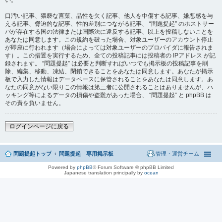
い。
口汚い記事、猥褻な言葉、品性を欠く記事、他人を中傷する記事、嫌悪感を与
える記事、脅迫的な記事、性的差別につながる記事、 “問題提起” のホストサー
バが存在する国の法律または国際法に違反する記事、以上を投稿しないことを
あなたは同意します。この規約を破った場合、対象ユーザーのアカウント停止
が即座に行われます（場合によっては対象ユーザーのプロバイダに報告されま
す）。この措置を実行するため、全ての投稿記事には投稿者の IPアドレス が記
録されます。 “問題提起” は必要と判断すればいつでも掲示板の投稿記事を削
除、編集、移動、凍結、閉鎖できることをあなたは同意します。あなたが掲示
板で入力した情報はデータベースに保管されることをあなたは同意します。あ
なたの同意がない限りこの情報は第三者に公開されることはありませんが、ハ
ッキング等によるデータの損傷や盗難があった場合、 “問題提起” と phpBB は
その責を負いません。
ログインページに戻る
問題提起トップ
問題提起 専用掲示板
管理・運営チーム
Powered by
phpBB
® Forum Software © phpBB Limited
Japanese translation principally by
ocean