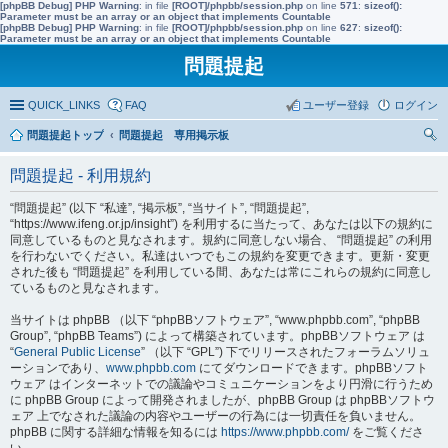
[phpBB Debug] PHP Warning
: in file
[ROOT]/phpbb/session.php
on line
571
:
sizeof():
Parameter must be an array or an object that implements Countable
[phpBB Debug] PHP Warning
: in file
[ROOT]/phpbb/session.php
on line
627
:
sizeof():
Parameter must be an array or an object that implements Countable
問題提起
QUICK_LINKS
FAQ
ユーザー登録
ログイン
問題提起トップ
問題提起 専用掲示板
索
問題提起 - 利用規約
“問題提起” (以下 “私達”, “掲示板”, “当サイト”, “問題提起”,
“https://www.ifeng.or.jp/insight”) を利用するに当たって、あなたは以下の規約に
同意しているものと見なされます。規約に同意しない場合、 “問題提起” の利用
を行わないでください。私達はいつでもこの規約を変更できます。更新・変更
された後も “問題提起” を利用している間、あなたは常にこれらの規約に同意し
ているものと見なされます。
当サイトは phpBB （以下 “phpBBソフトウェア”, “www.phpbb.com”, “phpBB
Group”, “phpBB Teams”) によって構築されています。phpBBソフトウェア は
“
General Public License
” （以下 “GPL”) 下でリリースされたフォーラムソリュ
ーションであり、
www.phpbb.com
にてダウンロードできます。phpBBソフト
ウェア はインターネットでの議論やコミュニケーションをより円滑に行うため
に phpBB Group によって開発されましたが、phpBB Group は phpBBソフトウ
ェア 上でなされた議論の内容やユーザーの行為には一切責任を負いません。
phpBB に関する詳細な情報を知るには
https://www.phpbb.com/
をご覧くださ