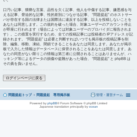
い。
口汚い記事、猥褻な言葉、品性を欠く記事、他人を中傷する記事、嫌悪感を与
える記事、脅迫的な記事、性的差別につながる記事、 “問題提起” のホストサー
バが存在する国の法律または国際法に違反する記事、以上を投稿しないことを
あなたは同意します。この規約を破った場合、対象ユーザーのアカウント停止
が即座に行われます（場合によっては対象ユーザーのプロバイダに報告されま
す）。この措置を実行するため、全ての投稿記事には投稿者の IPアドレス が記
録されます。 “問題提起” は必要と判断すればいつでも掲示板の投稿記事を削
除、編集、移動、凍結、閉鎖できることをあなたは同意します。あなたが掲示
板で入力した情報はデータベースに保管されることをあなたは同意します。あ
なたの同意がない限りこの情報は第三者に公開されることはありませんが、ハ
ッキング等によるデータの損傷や盗難があった場合、 “問題提起” と phpBB は
その責を負いません。
ログインページに戻る
問題提起トップ
問題提起 専用掲示板
管理・運営チーム
Powered by
phpBB
® Forum Software © phpBB Limited
Japanese translation principally by
ocean