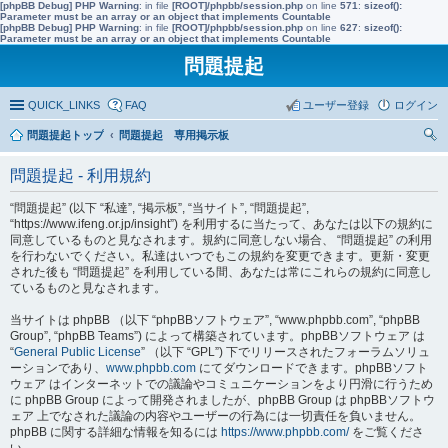
[phpBB Debug] PHP Warning
: in file
[ROOT]/phpbb/session.php
on line
571
:
sizeof():
Parameter must be an array or an object that implements Countable
[phpBB Debug] PHP Warning
: in file
[ROOT]/phpbb/session.php
on line
627
:
sizeof():
Parameter must be an array or an object that implements Countable
問題提起
QUICK_LINKS
FAQ
ユーザー登録
ログイン
問題提起トップ
問題提起 専用掲示板
索
問題提起 - 利用規約
“問題提起” (以下 “私達”, “掲示板”, “当サイト”, “問題提起”,
“https://www.ifeng.or.jp/insight”) を利用するに当たって、あなたは以下の規約に
同意しているものと見なされます。規約に同意しない場合、 “問題提起” の利用
を行わないでください。私達はいつでもこの規約を変更できます。更新・変更
された後も “問題提起” を利用している間、あなたは常にこれらの規約に同意し
ているものと見なされます。
当サイトは phpBB （以下 “phpBBソフトウェア”, “www.phpbb.com”, “phpBB
Group”, “phpBB Teams”) によって構築されています。phpBBソフトウェア は
“
General Public License
” （以下 “GPL”) 下でリリースされたフォーラムソリュ
ーションであり、
www.phpbb.com
にてダウンロードできます。phpBBソフト
ウェア はインターネットでの議論やコミュニケーションをより円滑に行うため
に phpBB Group によって開発されましたが、phpBB Group は phpBBソフトウ
ェア 上でなされた議論の内容やユーザーの行為には一切責任を負いません。
phpBB に関する詳細な情報を知るには
https://www.phpbb.com/
をご覧くださ