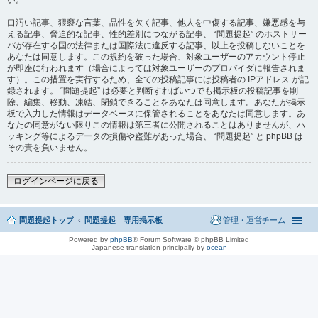
い。
口汚い記事、猥褻な言葉、品性を欠く記事、他人を中傷する記事、嫌悪感を与
える記事、脅迫的な記事、性的差別につながる記事、 “問題提起” のホストサー
バが存在する国の法律または国際法に違反する記事、以上を投稿しないことを
あなたは同意します。この規約を破った場合、対象ユーザーのアカウント停止
が即座に行われます（場合によっては対象ユーザーのプロバイダに報告されま
す）。この措置を実行するため、全ての投稿記事には投稿者の IPアドレス が記
録されます。 “問題提起” は必要と判断すればいつでも掲示板の投稿記事を削
除、編集、移動、凍結、閉鎖できることをあなたは同意します。あなたが掲示
板で入力した情報はデータベースに保管されることをあなたは同意します。あ
なたの同意がない限りこの情報は第三者に公開されることはありませんが、ハ
ッキング等によるデータの損傷や盗難があった場合、 “問題提起” と phpBB は
その責を負いません。
ログインページに戻る
問題提起トップ
問題提起 専用掲示板
管理・運営チーム
Powered by
phpBB
® Forum Software © phpBB Limited
Japanese translation principally by
ocean