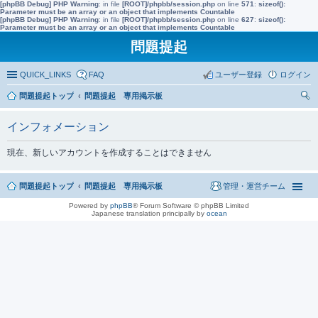
[phpBB Debug] PHP Warning
: in file
[ROOT]/phpbb/session.php
on line
571
:
sizeof():
Parameter must be an array or an object that implements Countable
[phpBB Debug] PHP Warning
: in file
[ROOT]/phpbb/session.php
on line
627
:
sizeof():
Parameter must be an array or an object that implements Countable
問題提起
QUICK_LINKS
FAQ
ユーザー登録
ログイン
問題提起トップ
問題提起 専用掲示板
索
インフォメーション
現在、新しいアカウントを作成することはできません
問題提起トップ
問題提起 専用掲示板
管理・運営チーム
Powered by
phpBB
® Forum Software © phpBB Limited
Japanese translation principally by
ocean