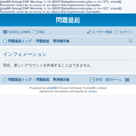
[phpBB Debug] PHP Warning
: in file
[ROOT]/phpbb/session.php
on line
571
:
sizeof():
Parameter must be an array or an object that implements Countable
[phpBB Debug] PHP Warning
: in file
[ROOT]/phpbb/session.php
on line
627
:
sizeof():
Parameter must be an array or an object that implements Countable
問題提起
QUICK_LINKS
FAQ
ユーザー登録
ログイン
問題提起トップ
問題提起 専用掲示板
索
インフォメーション
現在、新しいアカウントを作成することはできません
問題提起トップ
問題提起 専用掲示板
管理・運営チーム
Powered by
phpBB
® Forum Software © phpBB Limited
Japanese translation principally by
ocean