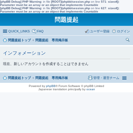
[phpBB Debug] PHP Warning
: in file
[ROOT]/phpbb/session.php
on line
571
:
sizeof():
Parameter must be an array or an object that implements Countable
[phpBB Debug] PHP Warning
: in file
[ROOT]/phpbb/session.php
on line
627
:
sizeof():
Parameter must be an array or an object that implements Countable
問題提起
QUICK_LINKS
FAQ
ユーザー登録
ログイン
問題提起トップ
問題提起 専用掲示板
索
インフォメーション
現在、新しいアカウントを作成することはできません
問題提起トップ
問題提起 専用掲示板
管理・運営チーム
Powered by
phpBB
® Forum Software © phpBB Limited
Japanese translation principally by
ocean