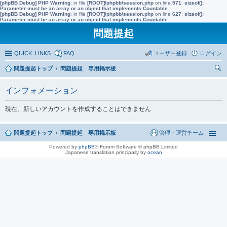
[phpBB Debug] PHP Warning
: in file
[ROOT]/phpbb/session.php
on line
571
:
sizeof():
Parameter must be an array or an object that implements Countable
[phpBB Debug] PHP Warning
: in file
[ROOT]/phpbb/session.php
on line
627
:
sizeof():
Parameter must be an array or an object that implements Countable
問題提起
QUICK_LINKS
FAQ
ユーザー登録
ログイン
問題提起トップ
問題提起 専用掲示板
索
インフォメーション
現在、新しいアカウントを作成することはできません
問題提起トップ
問題提起 専用掲示板
管理・運営チーム
Powered by
phpBB
® Forum Software © phpBB Limited
Japanese translation principally by
ocean