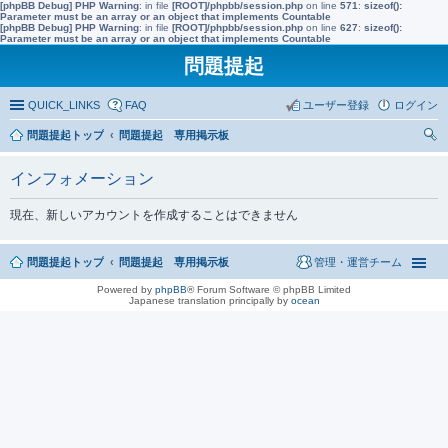
[phpBB Debug] PHP Warning
: in file
[ROOT]/phpbb/session.php
on line
571
:
sizeof():
Parameter must be an array or an object that implements Countable
[phpBB Debug] PHP Warning
: in file
[ROOT]/phpbb/session.php
on line
627
:
sizeof():
Parameter must be an array or an object that implements Countable
問題提起
QUICK_LINKS
FAQ
ユーザー登録
ログイン
問題提起トップ
問題提起 専用掲示板
索
インフォメーション
現在、新しいアカウントを作成することはできません
問題提起トップ
問題提起 専用掲示板
管理・運営チーム
Powered by
phpBB
® Forum Software © phpBB Limited
Japanese translation principally by
ocean