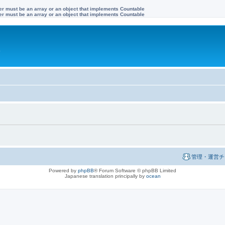
ter must be an array or an object that implements Countable
ter must be an array or an object that implements Countable
す
管理・運営チ
Powered by
phpBB
® Forum Software © phpBB Limited
Japanese translation principally by
ocean