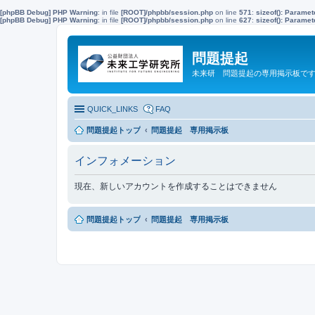
[phpBB Debug] PHP Warning
: in file
[ROOT]/phpbb/session.php
on line
571
:
sizeof(): Parame
[phpBB Debug] PHP Warning
: in file
[ROOT]/phpbb/session.php
on line
627
:
sizeof(): Parame
問題提起
未来研 問題提起の専用掲示板で
QUICK_LINKS
FAQ
問題提起トップ
問題提起 専用掲示板
インフォメーション
現在、新しいアカウントを作成することはできません
問題提起トップ
問題提起 専用掲示板