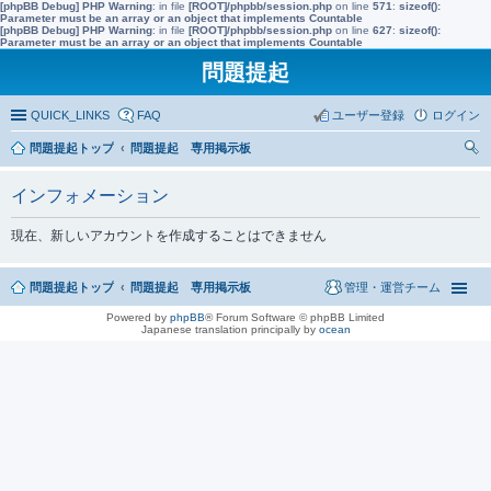
[phpBB Debug] PHP Warning
: in file
[ROOT]/phpbb/session.php
on line
571
:
sizeof():
Parameter must be an array or an object that implements Countable
[phpBB Debug] PHP Warning
: in file
[ROOT]/phpbb/session.php
on line
627
:
sizeof():
Parameter must be an array or an object that implements Countable
問題提起
QUICK_LINKS
FAQ
ユーザー登録
ログイン
問題提起トップ
問題提起 専用掲示板
索
インフォメーション
現在、新しいアカウントを作成することはできません
問題提起トップ
問題提起 専用掲示板
管理・運営チーム
Powered by
phpBB
® Forum Software © phpBB Limited
Japanese translation principally by
ocean