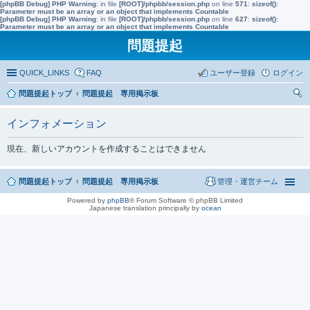
[phpBB Debug] PHP Warning
: in file
[ROOT]/phpbb/session.php
on line
571
:
sizeof():
Parameter must be an array or an object that implements Countable
[phpBB Debug] PHP Warning
: in file
[ROOT]/phpbb/session.php
on line
627
:
sizeof():
Parameter must be an array or an object that implements Countable
問題提起
QUICK_LINKS
FAQ
ユーザー登録
ログイン
問題提起トップ
問題提起 専用掲示板
索
インフォメーション
現在、新しいアカウントを作成することはできません
問題提起トップ
問題提起 専用掲示板
管理・運営チーム
Powered by
phpBB
® Forum Software © phpBB Limited
Japanese translation principally by
ocean