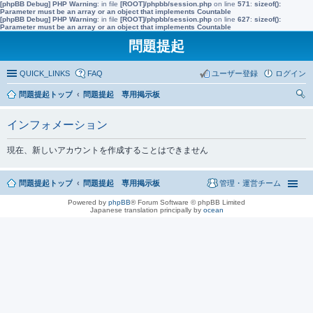
[phpBB Debug] PHP Warning
: in file
[ROOT]/phpbb/session.php
on line
571
:
sizeof():
Parameter must be an array or an object that implements Countable
[phpBB Debug] PHP Warning
: in file
[ROOT]/phpbb/session.php
on line
627
:
sizeof():
Parameter must be an array or an object that implements Countable
問題提起
QUICK_LINKS
FAQ
ユーザー登録
ログイン
問題提起トップ
問題提起 専用掲示板
索
インフォメーション
現在、新しいアカウントを作成することはできません
問題提起トップ
問題提起 専用掲示板
管理・運営チーム
Powered by
phpBB
® Forum Software © phpBB Limited
Japanese translation principally by
ocean