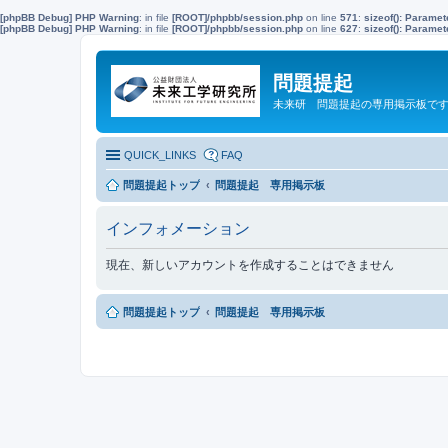
[phpBB Debug] PHP Warning
: in file
[ROOT]/phpbb/session.php
on line
571
:
sizeof(): Parame
[phpBB Debug] PHP Warning
: in file
[ROOT]/phpbb/session.php
on line
627
:
sizeof(): Parame
問題提起
未来研 問題提起の専用掲示板で
QUICK_LINKS
FAQ
問題提起トップ
問題提起 専用掲示板
インフォメーション
現在、新しいアカウントを作成することはできません
問題提起トップ
問題提起 専用掲示板