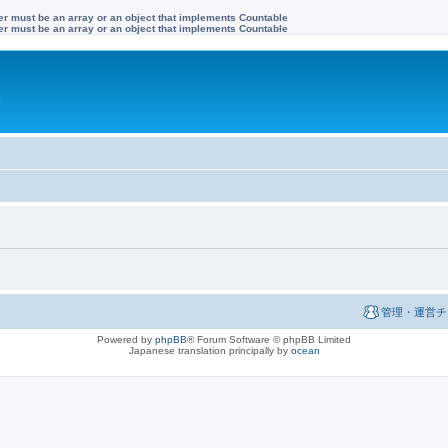
ter must be an array or an object that implements Countable
ter must be an array or an object that implements Countable
す
管理・運営チ
Powered by
phpBB
® Forum Software © phpBB Limited
Japanese translation principally by
ocean