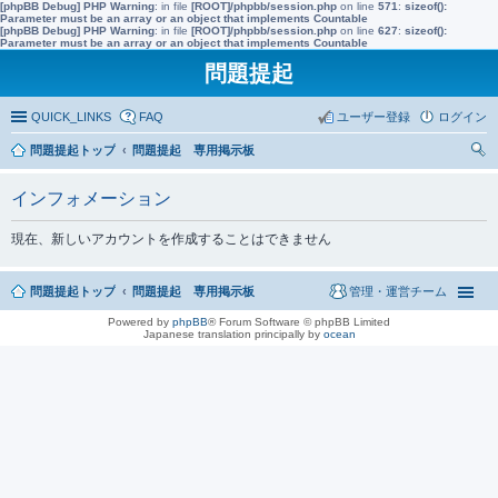
[phpBB Debug] PHP Warning
: in file
[ROOT]/phpbb/session.php
on line
571
:
sizeof():
Parameter must be an array or an object that implements Countable
[phpBB Debug] PHP Warning
: in file
[ROOT]/phpbb/session.php
on line
627
:
sizeof():
Parameter must be an array or an object that implements Countable
問題提起
QUICK_LINKS
FAQ
ユーザー登録
ログイン
問題提起トップ
問題提起 専用掲示板
索
インフォメーション
現在、新しいアカウントを作成することはできません
問題提起トップ
問題提起 専用掲示板
管理・運営チーム
Powered by
phpBB
® Forum Software © phpBB Limited
Japanese translation principally by
ocean