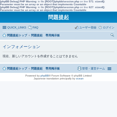
[phpBB Debug] PHP Warning
: in file
[ROOT]/phpbb/session.php
on line
571
:
sizeof():
Parameter must be an array or an object that implements Countable
[phpBB Debug] PHP Warning
: in file
[ROOT]/phpbb/session.php
on line
627
:
sizeof():
Parameter must be an array or an object that implements Countable
問題提起
QUICK_LINKS
FAQ
ユーザー登録
ログイン
問題提起トップ
問題提起 専用掲示板
索
インフォメーション
現在、新しいアカウントを作成することはできません
問題提起トップ
問題提起 専用掲示板
管理・運営チーム
Powered by
phpBB
® Forum Software © phpBB Limited
Japanese translation principally by
ocean