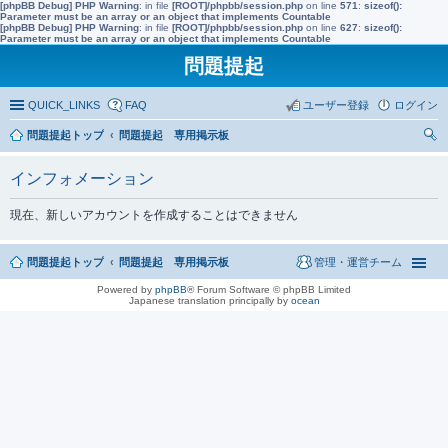
[phpBB Debug] PHP Warning
: in file
[ROOT]/phpbb/session.php
on line
571
:
sizeof():
Parameter must be an array or an object that implements Countable
[phpBB Debug] PHP Warning
: in file
[ROOT]/phpbb/session.php
on line
627
:
sizeof():
Parameter must be an array or an object that implements Countable
問題提起
QUICK_LINKS
FAQ
ユーザー登録
ログイン
問題提起トップ
問題提起 専用掲示板
索
インフォメーション
現在、新しいアカウントを作成することはできません
問題提起トップ
問題提起 専用掲示板
管理・運営チーム
Powered by
phpBB
® Forum Software © phpBB Limited
Japanese translation principally by
ocean