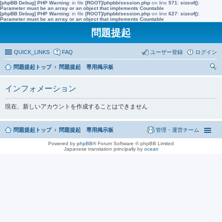
[phpBB Debug] PHP Warning
: in file
[ROOT]/phpbb/session.php
on line
571
:
sizeof():
Parameter must be an array or an object that implements Countable
[phpBB Debug] PHP Warning
: in file
[ROOT]/phpbb/session.php
on line
627
:
sizeof():
Parameter must be an array or an object that implements Countable
問題提起
QUICK_LINKS
FAQ
ユーザー登録
ログイン
問題提起トップ
問題提起 専用掲示板
索
インフォメーション
現在、新しいアカウントを作成することはできません
問題提起トップ
問題提起 専用掲示板
管理・運営チーム
Powered by
phpBB
® Forum Software © phpBB Limited
Japanese translation principally by
ocean