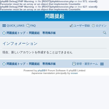
[phpBB Debug] PHP Warning
: in file
[ROOT]/phpbb/session.php
on line
571
:
sizeof():
Parameter must be an array or an object that implements Countable
[phpBB Debug] PHP Warning
: in file
[ROOT]/phpbb/session.php
on line
627
:
sizeof():
Parameter must be an array or an object that implements Countable
問題提起
QUICK_LINKS
FAQ
ユーザー登録
ログイン
問題提起トップ
問題提起 専用掲示板
索
インフォメーション
現在、新しいアカウントを作成することはできません
問題提起トップ
問題提起 専用掲示板
管理・運営チーム
Powered by
phpBB
® Forum Software © phpBB Limited
Japanese translation principally by
ocean