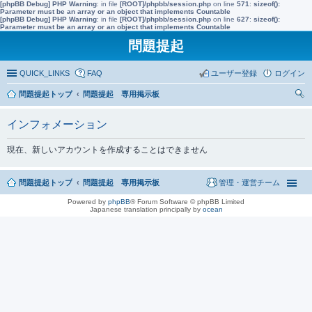
[phpBB Debug] PHP Warning
: in file
[ROOT]/phpbb/session.php
on line
571
:
sizeof():
Parameter must be an array or an object that implements Countable
[phpBB Debug] PHP Warning
: in file
[ROOT]/phpbb/session.php
on line
627
:
sizeof():
Parameter must be an array or an object that implements Countable
問題提起
QUICK_LINKS
FAQ
ユーザー登録
ログイン
問題提起トップ
問題提起 専用掲示板
索
インフォメーション
現在、新しいアカウントを作成することはできません
問題提起トップ
問題提起 専用掲示板
管理・運営チーム
Powered by
phpBB
® Forum Software © phpBB Limited
Japanese translation principally by
ocean