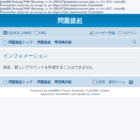
[phpBB Debug] PHP Warning
: in file
[ROOT]/phpbb/session.php
on line
571
:
sizeof():
Parameter must be an array or an object that implements Countable
[phpBB Debug] PHP Warning
: in file
[ROOT]/phpbb/session.php
on line
627
:
sizeof():
Parameter must be an array or an object that implements Countable
問題提起
QUICK_LINKS
FAQ
ユーザー登録
ログイン
問題提起トップ
問題提起 専用掲示板
索
インフォメーション
現在、新しいアカウントを作成することはできません
問題提起トップ
問題提起 専用掲示板
管理・運営チーム
Powered by
phpBB
® Forum Software © phpBB Limited
Japanese translation principally by
ocean