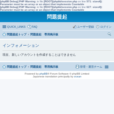
[phpBB Debug] PHP Warning
: in file
[ROOT]/phpbb/session.php
on line
571
:
sizeof():
Parameter must be an array or an object that implements Countable
[phpBB Debug] PHP Warning
: in file
[ROOT]/phpbb/session.php
on line
627
:
sizeof():
Parameter must be an array or an object that implements Countable
問題提起
QUICK_LINKS
FAQ
ユーザー登録
ログイン
問題提起トップ
問題提起 専用掲示板
索
インフォメーション
現在、新しいアカウントを作成することはできません
問題提起トップ
問題提起 専用掲示板
管理・運営チーム
Powered by
phpBB
® Forum Software © phpBB Limited
Japanese translation principally by
ocean