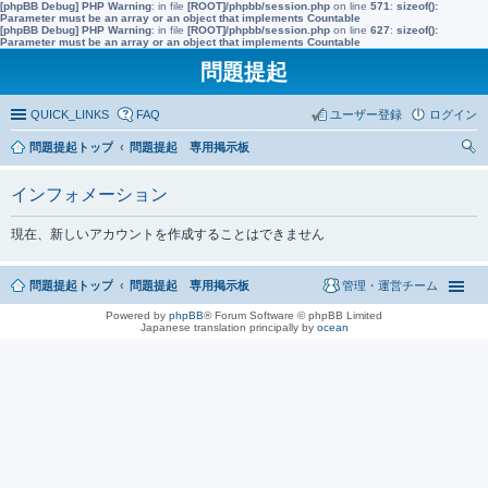
[phpBB Debug] PHP Warning
: in file
[ROOT]/phpbb/session.php
on line
571
:
sizeof():
Parameter must be an array or an object that implements Countable
[phpBB Debug] PHP Warning
: in file
[ROOT]/phpbb/session.php
on line
627
:
sizeof():
Parameter must be an array or an object that implements Countable
問題提起
QUICK_LINKS
FAQ
ユーザー登録
ログイン
問題提起トップ
問題提起 専用掲示板
索
インフォメーション
現在、新しいアカウントを作成することはできません
問題提起トップ
問題提起 専用掲示板
管理・運営チーム
Powered by
phpBB
® Forum Software © phpBB Limited
Japanese translation principally by
ocean