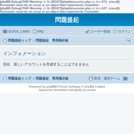
[phpBB Debug] PHP Warning
: in file
[ROOT]/phpbb/session.php
on line
571
:
sizeof():
Parameter must be an array or an object that implements Countable
[phpBB Debug] PHP Warning
: in file
[ROOT]/phpbb/session.php
on line
627
:
sizeof():
Parameter must be an array or an object that implements Countable
問題提起
QUICK_LINKS
FAQ
ユーザー登録
ログイン
問題提起トップ
問題提起 専用掲示板
索
インフォメーション
現在、新しいアカウントを作成することはできません
問題提起トップ
問題提起 専用掲示板
管理・運営チーム
Powered by
phpBB
® Forum Software © phpBB Limited
Japanese translation principally by
ocean