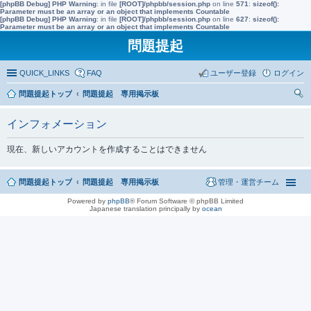
[phpBB Debug] PHP Warning
: in file
[ROOT]/phpbb/session.php
on line
571
:
sizeof():
Parameter must be an array or an object that implements Countable
[phpBB Debug] PHP Warning
: in file
[ROOT]/phpbb/session.php
on line
627
:
sizeof():
Parameter must be an array or an object that implements Countable
問題提起
QUICK_LINKS
FAQ
ユーザー登録
ログイン
問題提起トップ
問題提起 専用掲示板
索
インフォメーション
現在、新しいアカウントを作成することはできません
問題提起トップ
問題提起 専用掲示板
管理・運営チーム
Powered by
phpBB
® Forum Software © phpBB Limited
Japanese translation principally by
ocean