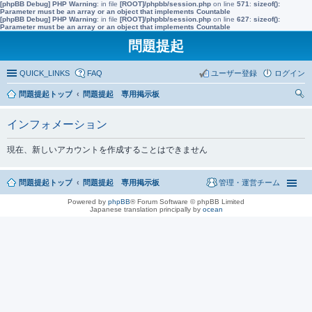
[phpBB Debug] PHP Warning
: in file
[ROOT]/phpbb/session.php
on line
571
:
sizeof():
Parameter must be an array or an object that implements Countable
[phpBB Debug] PHP Warning
: in file
[ROOT]/phpbb/session.php
on line
627
:
sizeof():
Parameter must be an array or an object that implements Countable
問題提起
QUICK_LINKS
FAQ
ユーザー登録
ログイン
問題提起トップ
問題提起 専用掲示板
索
インフォメーション
現在、新しいアカウントを作成することはできません
問題提起トップ
問題提起 専用掲示板
管理・運営チーム
Powered by
phpBB
® Forum Software © phpBB Limited
Japanese translation principally by
ocean