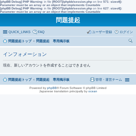
[phpBB Debug] PHP Warning
: in file
[ROOT]/phpbb/session.php
on line
571
:
sizeof():
Parameter must be an array or an object that implements Countable
[phpBB Debug] PHP Warning
: in file
[ROOT]/phpbb/session.php
on line
627
:
sizeof():
Parameter must be an array or an object that implements Countable
問題提起
QUICK_LINKS
FAQ
ユーザー登録
ログイン
問題提起トップ
問題提起 専用掲示板
索
インフォメーション
現在、新しいアカウントを作成することはできません
問題提起トップ
問題提起 専用掲示板
管理・運営チーム
Powered by
phpBB
® Forum Software © phpBB Limited
Japanese translation principally by
ocean