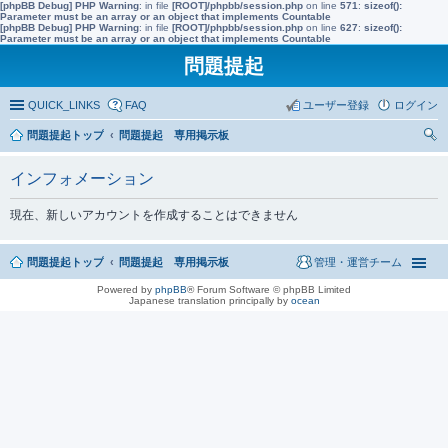
[phpBB Debug] PHP Warning
: in file
[ROOT]/phpbb/session.php
on line
571
:
sizeof():
Parameter must be an array or an object that implements Countable
[phpBB Debug] PHP Warning
: in file
[ROOT]/phpbb/session.php
on line
627
:
sizeof():
Parameter must be an array or an object that implements Countable
問題提起
QUICK_LINKS
FAQ
ユーザー登録
ログイン
問題提起トップ
問題提起 専用掲示板
索
インフォメーション
現在、新しいアカウントを作成することはできません
問題提起トップ
問題提起 専用掲示板
管理・運営チーム
Powered by
phpBB
® Forum Software © phpBB Limited
Japanese translation principally by
ocean