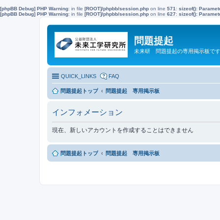
[phpBB Debug] PHP Warning
: in file
[ROOT]/phpbb/session.php
on line
571
:
sizeof(): Parame
[phpBB Debug] PHP Warning
: in file
[ROOT]/phpbb/session.php
on line
627
:
sizeof(): Parame
問題提起
未来研 問題提起の専用掲示板で
QUICK_LINKS
FAQ
問題提起トップ
問題提起 専用掲示板
インフォメーション
現在、新しいアカウントを作成することはできません
問題提起トップ
問題提起 専用掲示板