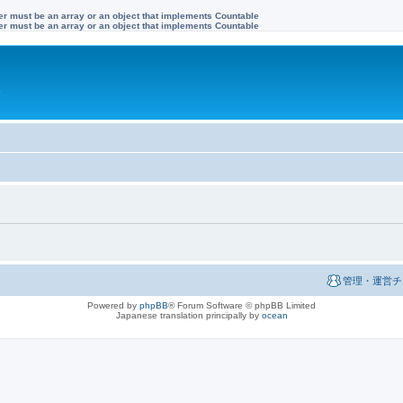
ter must be an array or an object that implements Countable
ter must be an array or an object that implements Countable
す
管理・運営チ
Powered by
phpBB
® Forum Software © phpBB Limited
Japanese translation principally by
ocean