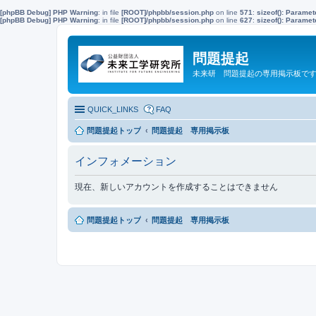
[phpBB Debug] PHP Warning
: in file
[ROOT]/phpbb/session.php
on line
571
:
sizeof(): Parame
[phpBB Debug] PHP Warning
: in file
[ROOT]/phpbb/session.php
on line
627
:
sizeof(): Parame
問題提起
未来研 問題提起の専用掲示板で
QUICK_LINKS
FAQ
問題提起トップ
問題提起 専用掲示板
インフォメーション
現在、新しいアカウントを作成することはできません
問題提起トップ
問題提起 専用掲示板