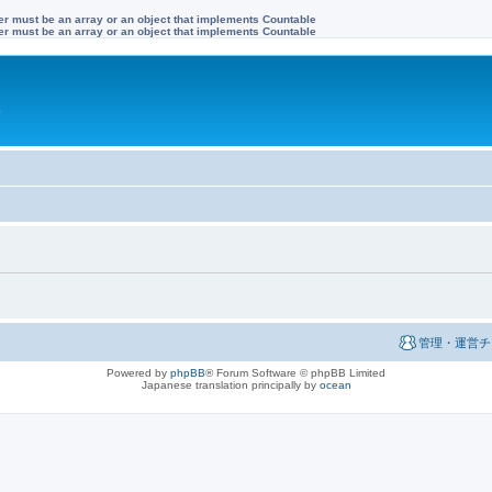
ter must be an array or an object that implements Countable
ter must be an array or an object that implements Countable
す
管理・運営チ
Powered by
phpBB
® Forum Software © phpBB Limited
Japanese translation principally by
ocean