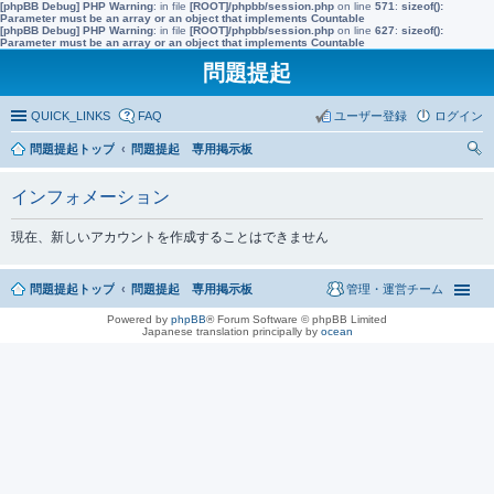
[phpBB Debug] PHP Warning
: in file
[ROOT]/phpbb/session.php
on line
571
:
sizeof():
Parameter must be an array or an object that implements Countable
[phpBB Debug] PHP Warning
: in file
[ROOT]/phpbb/session.php
on line
627
:
sizeof():
Parameter must be an array or an object that implements Countable
問題提起
QUICK_LINKS
FAQ
ユーザー登録
ログイン
問題提起トップ
問題提起 専用掲示板
索
インフォメーション
現在、新しいアカウントを作成することはできません
問題提起トップ
問題提起 専用掲示板
管理・運営チーム
Powered by
phpBB
® Forum Software © phpBB Limited
Japanese translation principally by
ocean