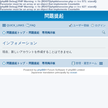
[phpBB Debug] PHP Warning
: in file
[ROOT]/phpbb/session.php
on line
571
:
sizeof():
Parameter must be an array or an object that implements Countable
[phpBB Debug] PHP Warning
: in file
[ROOT]/phpbb/session.php
on line
627
:
sizeof():
Parameter must be an array or an object that implements Countable
問題提起
QUICK_LINKS
FAQ
ユーザー登録
ログイン
問題提起トップ
問題提起 専用掲示板
索
インフォメーション
現在、新しいアカウントを作成することはできません
問題提起トップ
問題提起 専用掲示板
管理・運営チーム
Powered by
phpBB
® Forum Software © phpBB Limited
Japanese translation principally by
ocean