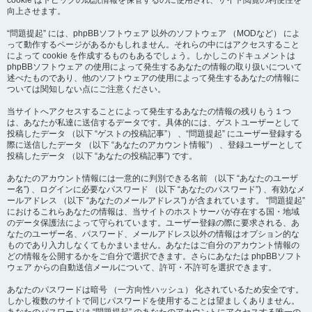
cookie はトピックの既読情報を保管するのに使用され、サイト閲覧の利便性を
向上させます。
“問題提起” には、phpBBソフトウェア 以外のソフトウェア （MODなど） によ
って動作するページがあるかもしれません。それらの中にはアクセスすること
によって cookie を作成するものもあるでしょう。しかしこのドキュメントは
phpBBソフトウェア の使用によって発生するあなたの情報の取り扱いについて
述べたものであり、他のソフトウェアの使用によって発生するあなたの情報に
ついては関知しない点にご注意ください。
当サイトへアクセスすることによって発生するあなたの情報の残りもう１つ
は、あなたが私達に送信するデータです。具体的には、ゲストユーザーとして
投稿したデータ （以下 “ゲストの投稿記事”） 、“問題提起” にユーザー登録する
際に送信したデータ （以下 “あなたのアカウント情報”） 、登録ユーザーとして
投稿したデータ （以下 “あなたの投稿記事”) です。
あなたのアカウント情報には一意的に判別できる名前 （以下 “あなたのユーザ
ー名”) 、ログインに必要なパスワード （以下 “あなたのパスワード”) 、有効なメ
ールアドレス （以下 “あなたのメールアドレス”) が含まれています。 “問題提起”
におけるこれらあなたの情報は、当サイトのホストサーバが存在する国・地域
のデータ保護法によって守られています。ユーザー登録の際に要求される、あ
なたのユーザー名、パスワード、メールアドレス以外の情報はオプション的な
ものであり入力しなくてもかまいません。あなたはご自分のアカウント情報の
どの情報を公開するかをご自分で選択できます。さらにあなたは phpBBソフト
ウェア からの自動送信メールについて、許可・不許可を選択できます。
あなたのパスワードは暗号 （一方向性ハッシュ） 化されているため安全です。
しかし複数のサイトで同じパスワードを使用することは望ましくありません。