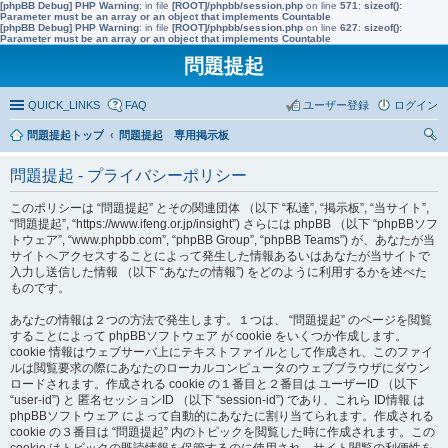
[phpBB Debug] PHP Warning
: in file
[ROOT]/phpbb/session.php
on line
571
:
sizeof():
Parameter must be an array or an object that implements Countable
[phpBB Debug] PHP Warning
: in file
[ROOT]/phpbb/session.php
on line
627
:
sizeof():
Parameter must be an array or an object that implements Countable
問題提起
QUICK_LINKS
FAQ
ユーザー登録
ログイン
問題提起トップ
問題提起 専用掲示板
索
問題提起 - プライバシーポリシー
このポリシーは “問題提起” とその関連団体 （以下 “私達”, “掲示板”, “当サイト”,
“問題提起”, “https://www.ifeng.or.jp/insight”) さらには phpBB （以下 “phpBBソフ
トウェア”, “www.phpbb.com”, “phpBB Group”, “phpBB Teams”) が、あなたが当
サイトへアクセスすることによって発生した情報あるいはあなたが当サイトで
入力し送信した情報 （以下 “あなたの情報”) をどのように利用するかを述べた
ものです。
あなたの情報は２つの方法で発生します。１つは、 “問題提起” のページを閲覧
することによって phpBBソフトウェア が cookie をいくつか作成します。
cookie 情報はウェブサーバ上にテキストファイルとして作成され、このファイ
ルは閲覧要求の際にあなたのローカルコンピュータのウェブブラウザにダウン
ロードされます。作成される cookie の１番目と２番目は ユーザーID （以下
“user-id”) と 匿名セッションID （以下 “session-id”) であり、これら ID情報 は
phpBBソフトウェア によって自動的にあなたに割り当てられます。作成される
cookie の３番目は “問題提起” 内のトピックを閲覧した時に作成されます。この