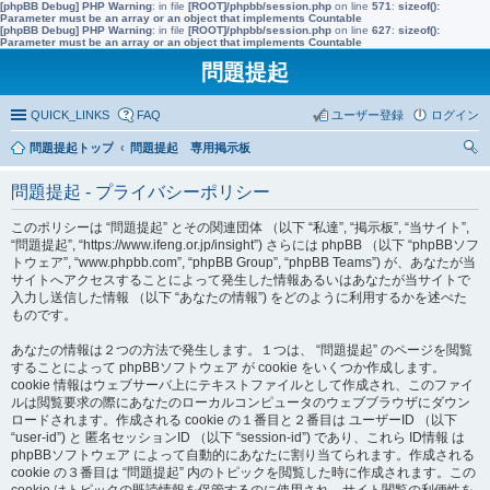
[phpBB Debug] PHP Warning
: in file
[ROOT]/phpbb/session.php
on line
571
:
sizeof():
Parameter must be an array or an object that implements Countable
[phpBB Debug] PHP Warning
: in file
[ROOT]/phpbb/session.php
on line
627
:
sizeof():
Parameter must be an array or an object that implements Countable
問題提起
QUICK_LINKS
FAQ
ユーザー登録
ログイン
問題提起トップ
問題提起 専用掲示板
索
問題提起 - プライバシーポリシー
このポリシーは “問題提起” とその関連団体 （以下 “私達”, “掲示板”, “当サイト”,
“問題提起”, “https://www.ifeng.or.jp/insight”) さらには phpBB （以下 “phpBBソフ
トウェア”, “www.phpbb.com”, “phpBB Group”, “phpBB Teams”) が、あなたが当
サイトへアクセスすることによって発生した情報あるいはあなたが当サイトで
入力し送信した情報 （以下 “あなたの情報”) をどのように利用するかを述べた
ものです。
あなたの情報は２つの方法で発生します。１つは、 “問題提起” のページを閲覧
することによって phpBBソフトウェア が cookie をいくつか作成します。
cookie 情報はウェブサーバ上にテキストファイルとして作成され、このファイ
ルは閲覧要求の際にあなたのローカルコンピュータのウェブブラウザにダウン
ロードされます。作成される cookie の１番目と２番目は ユーザーID （以下
“user-id”) と 匿名セッションID （以下 “session-id”) であり、これら ID情報 は
phpBBソフトウェア によって自動的にあなたに割り当てられます。作成される
cookie の３番目は “問題提起” 内のトピックを閲覧した時に作成されます。この