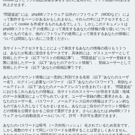
cookie はトピックの既読情報を保管するのに使用され、サイト閲覧の利便性を
向上させます。
“問題提起” には、phpBBソフトウェア 以外のソフトウェア （MODなど） によ
って動作するページがあるかもしれません。それらの中にはアクセスすること
によって cookie を作成するものもあるでしょう。しかしこのドキュメントは
phpBBソフトウェア の使用によって発生するあなたの情報の取り扱いについて
述べたものであり、他のソフトウェアの使用によって発生するあなたの情報に
ついては関知しない点にご注意ください。
当サイトへアクセスすることによって発生するあなたの情報の残りもう１つ
は、あなたが私達に送信するデータです。具体的には、ゲストユーザーとして
投稿したデータ （以下 “ゲストの投稿記事”） 、“問題提起” にユーザー登録する
際に送信したデータ （以下 “あなたのアカウント情報”） 、登録ユーザーとして
投稿したデータ （以下 “あなたの投稿記事”) です。
あなたのアカウント情報には一意的に判別できる名前 （以下 “あなたのユーザ
ー名”) 、ログインに必要なパスワード （以下 “あなたのパスワード”) 、有効なメ
ールアドレス （以下 “あなたのメールアドレス”) が含まれています。 “問題提起”
におけるこれらあなたの情報は、当サイトのホストサーバが存在する国・地域
のデータ保護法によって守られています。ユーザー登録の際に要求される、あ
なたのユーザー名、パスワード、メールアドレス以外の情報はオプション的な
ものであり入力しなくてもかまいません。あなたはご自分のアカウント情報の
どの情報を公開するかをご自分で選択できます。さらにあなたは phpBBソフト
ウェア からの自動送信メールについて、許可・不許可を選択できます。
あなたのパスワードは暗号 （一方向性ハッシュ） 化されているため安全です。
しかし複数のサイトで同じパスワードを使用することは望ましくありません。